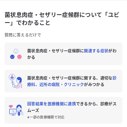
菌状息肉症・セザリー症候群の専門医がいる近くの病
菌状息肉症・セザリー症候群について「ユビ
院はありますか？
ー」でわかること
質問に答えるだけで
菌状息肉症・セザリー症候群に
関連する症状
がわ
かる
菌状息肉症・セザリー症候群に関する、適切な
診
療科、近所の病院・クリニック
がみつかる
回答結果を医療機関に連携
できるから、診療がス
ムーズ
※一部の医療機関で対応