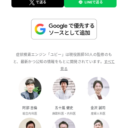
で送る
LINEで送る
症状検索エンジン「ユビー」は現役医師50人の監修のも
と、最新かつ公知の情報をもとに開発されています。
すべて
見る
阿部 吉倫
五十嵐 健史
金沢 誠司
総合内科医
麻酔科医・内科医
産婦人科医