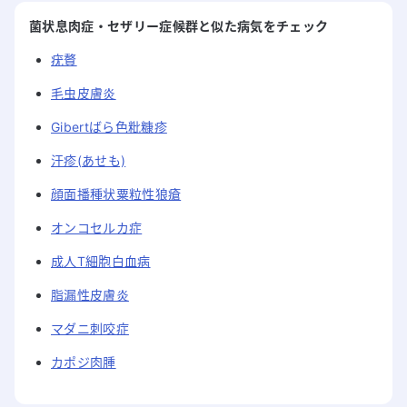
菌状息肉症・セザリー症候群と似た病気をチェック
疣贅
毛虫皮膚炎
Gibertばら色粃糠疹
汗疹(あせも)
顔面播種状粟粒性狼瘡
オンコセルカ症
成人T細胞白血病
脂漏性皮膚炎
マダニ刺咬症
カポジ肉腫