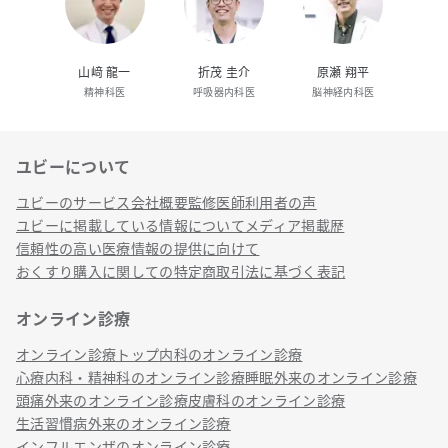
山﨑 龍一
折茂 圭介
原瀬 翔平
精神科医
呼吸器内科医
脳神経内科医
ユビーについて
リンク
ユビーのサービス
会社概要
監修医師
利用者の声
ユビーに掲載している情報について
メディア掲載歴
信頼性の高い医療情報の提供に向けて
おくすり購入に関しての特定商取引法に基づく表記
オンライン診療
オンライン診療トップ
内科のオンライン診療
心療内科・精神科のオンライン診療
睡眠外来のオンライン診療
頭痛外来のオンライン診療
皮膚科のオンライン診療
生活習慣病外来のオンライン診療
インフルエンザのオンライン診療