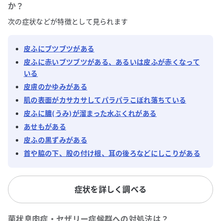
か？
次の症状などが特徴として見られます
皮ふにブツブツがある
皮ふに赤いブツブツがある、あるいは皮ふが赤くなって
いる
皮膚のかゆみがある
肌の表面がカサカサしてパラパラこぼれ落ちている
皮ふに膿(うみ)が溜まった水ぶくれがある
あせもがある
皮ふの黒ずみがある
首や脇の下、股の付け根、耳の後ろなどにしこりがある
症状を詳しく調べる
菌状息肉症・セザリー症候群
への対処法は？