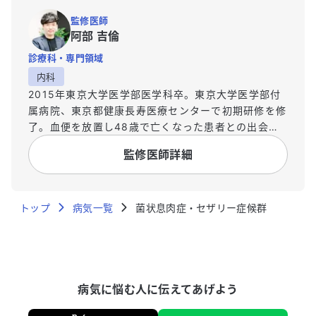
監修医師
阿部 吉倫
診療科・専門領域
内科
2015年東京大学医学部医学科卒。東京大学医学部付
属病院、東京都健康長寿医療センターで初期研修を修
了。血便を放置し48歳で亡くなった患者との出会い
をきっかけにデータサイエンスの世界へ。2017年5月
監修医師詳細
にUbie株式会社を共同創業。2019年12月より日本救
急医学会救急AI研究活性化特別委員会委員。2020年
Forbes 30 Under 30 Asia Healthcare & Science
トップ
部門選出。
病気一覧
菌状息肉症・セザリー症候群
病気に悩む人に伝えてあげよう