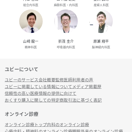
総合内科医
麻酔科医・内科医
産婦人科医
山﨑 龍一
折茂 圭介
原瀬 翔平
精神科医
呼吸器内科医
脳神経内科医
ユビーについて
リンク
ユビーのサービス
会社概要
監修医師
利用者の声
ユビーに掲載している情報について
メディア掲載歴
信頼性の高い医療情報の提供に向けて
おくすり購入に関しての特定商取引法に基づく表記
オンライン診療
オンライン診療トップ
内科のオンライン診療
心療内科・精神科のオンライン診療
睡眠外来のオンライン診療