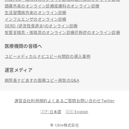
頭痛外来のオンライン診療
皮膚科のオンライン診療
生活習慣病外来のオンライン診療
インフルエンザのオンライン診療
GERD (逆流性食道炎)のオンライン診療
気管支喘息・咳喘息のオンライン診療
花粉症のオンライン診療
医療機関の皆様へ
ユビーメディカルナビ
ユビーAI問診の導入事例
運営メディア
病院長ナビ
あすの医療
ユビー病気のQ&A
運営会社
利用規約
よくあるご質問
お問い合わせ
Twitter
🇯🇵
日本語
🇺🇸
English
©
Ubie株式会社