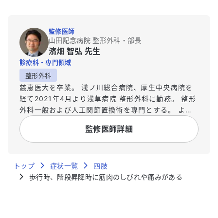
監修医師
山田記念病院 整形外科・部長
濱畑 智弘 先生
診療科・専門領域
整形外科
慈恵医大を卒業。 浅ノ川総合病院、厚生中央病院を
経て2021年4月より浅草病院 整形外科に勤務。 整形
外科一般および人工関節置換術を専門とする。 より
広い視点で医療を捉えなおすことが出来るように
監修医師詳細
2020年4月より立教大学ビジネスデザイン研究科に
入学、2022年3月に卒業しMBA取得。
トップ
症状一覧
四肢
歩行時、階段昇降時に筋肉のしびれや痛みがある