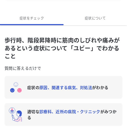
んな症状ですか？
「歩行時、階段昇降時に筋肉のしびれや痛みがある」
症状をチェック
症状について
に関連する症状はありますか？
歩行時、階段昇降時に筋肉のしびれや痛みが
あるという症状について「ユビー」でわかる
こと
質問に答えるだけで
症状の
原因、関連する病気、対処法
がわかる
適切な
診療科、近所の病院・クリニック
がみつか
る