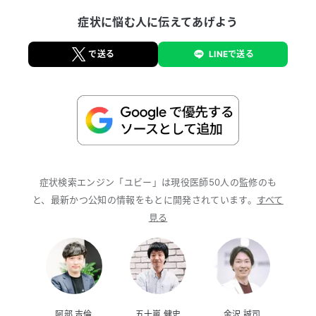
症状に悩む人に伝えてあげよう
で送る
LINEで送る
症状検索エンジン「ユビー」は現役医師50人の監修のも
と、最新かつ公知の情報をもとに開発されています。
すべて
見る
阿部 吉倫
五十嵐 健史
金沢 誠司