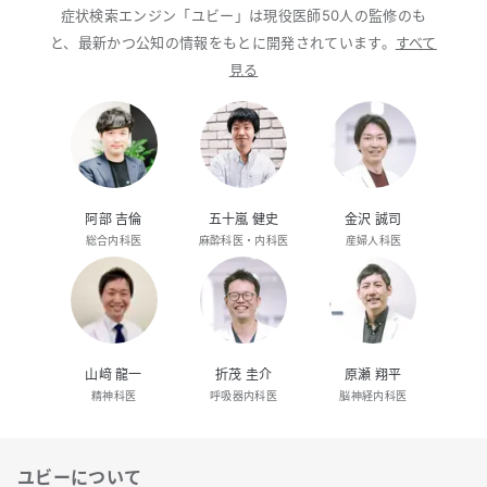
症状検索エンジン「ユビー」は現役医師50人の監修のも
と、最新かつ公知の情報をもとに開発されています。
すべて
見る
阿部 吉倫
五十嵐 健史
金沢 誠司
総合内科医
麻酔科医・内科医
産婦人科医
山﨑 龍一
折茂 圭介
原瀬 翔平
精神科医
呼吸器内科医
脳神経内科医
ユビーについて
リンク