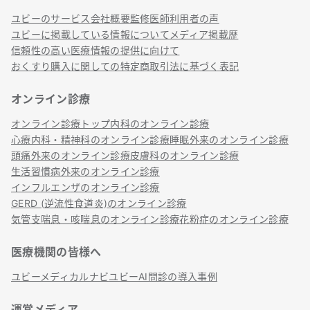
ユビーのサービス
会社概要
監修医師
利用者の声
ユビーに掲載している情報について
メディア掲載歴
信頼性の高い医療情報の提供に向けて
おくすり購入に関しての特定商取引法に基づく表記
オンライン診療
オンライン診療トップ
内科のオンライン診療
心療内科・精神科のオンライン診療
睡眠外来のオンライン診療
頭痛外来のオンライン診療
皮膚科のオンライン診療
生活習慣病外来のオンライン診療
インフルエンザのオンライン診療
GERD (逆流性食道炎)のオンライン診療
気管支喘息・咳喘息のオンライン診療
花粉症のオンライン診療
医療機関の皆様へ
ユビーメディカルナビ
ユビーAI問診の導入事例
運営メディア