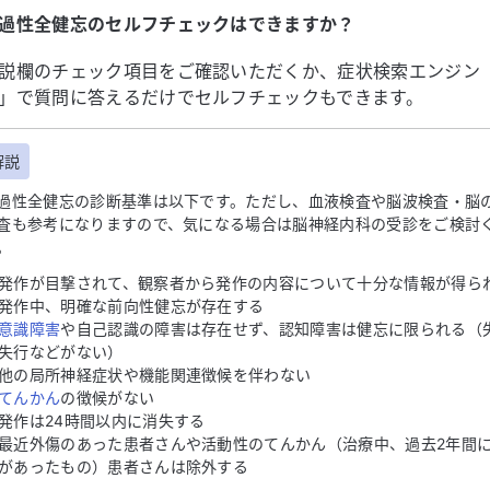
過性全健忘のセルフチェックはできますか？
説欄のチェック項目をご確認いただくか、症状検索エンジン
」で質問に答えるだけでセルフチェックもできます。
解説
過性全健忘の診断基準は以下です。ただし、血液検査や脳波検査・脳
査も参考になりますので、気になる場合は脳神経内科の受診をご検討
。
発作が目撃されて、観察者から発作の内容について十分な情報が得ら
発作中、明確な前向性健忘が存在する
意識障害
や自己認識の障害は存在せず、認知障害は健忘に限られる（
失行などがない）
他の局所神経症状や機能関連徴候を伴わない
てんかん
の徴候がない
発作は24時間以内に消失する
最近外傷のあった患者さんや活動性のてんかん（治療中、過去2年間
があったもの）患者さんは除外する