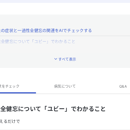
たの症状と一過性全健忘の関連をAIでチェックする
性全健忘について「ユビー」でわかること
性全健忘とはどんな病気ですか？
すべて表示
一過性全健忘への対処法は？
一過性全健忘の専門医がいる近くの病院はありますか？
全健忘のQ&A
状をチェック
病気について
Q&A
性全健忘について「ユビー」でわかること
えるだけで