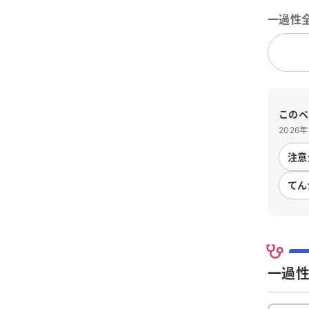
一過性
このペ
2026
注意
てん
一過性