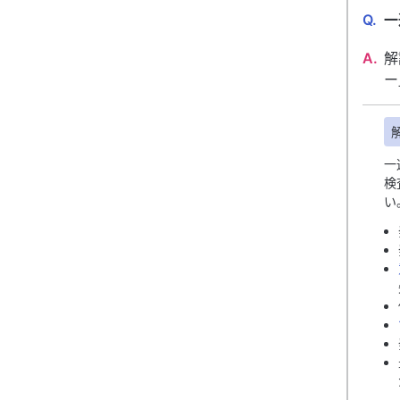
Q.
一
A.
解
ー
一
検
い