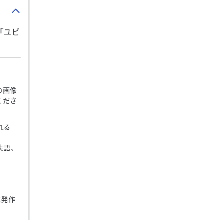
「ユビ
の画像
くださ
れる
失語、
に発作