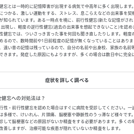
健忘とは一時的に記憶障害が出現する病気で中高年に多く出現します
につかる、激しい運動をする、ストレス、息こらえなどの出来事を契
が知られています。ある一時点を境に、前行性健忘(新たな記憶がされ
に出現し、軽度の逆行性健忘(過去の出来事を想起できないこと)を認め
性健忘では、ついさっき言った事を何回も聞き直したりします。軽度
めるので、数時間前や1日前程度の記憶が無くなっていることはありま
、遠い昔の記憶は残っているので、自分の名前や出身校、家族の名前
できます。発症した原因にもよりますが、多くの場合は数日中に完全
症状を詳しく調べる
全健忘
への対処法は？
行性・前行性健忘を認めた場合はすぐに病院を受診してください。一
は多様で、けいれん、片頭痛、脳梗塞や静脈性のうっ滞など様々です
診して脳梗塞などの原因がないか精査をする必要があります。多くの
改善しますが、治療可能な疾患が隠れていないか精査をします。