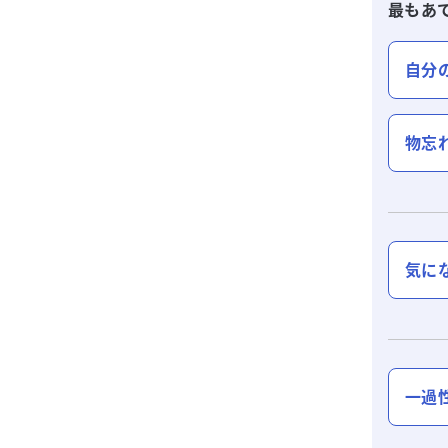
最もあ
自分
物忘
気に
一過