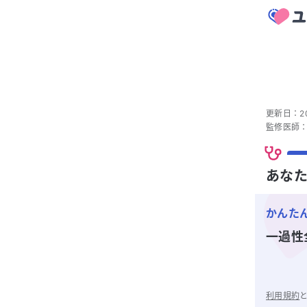
更新日：
2
監修医師
あなた
かんた
一過性
利用規約