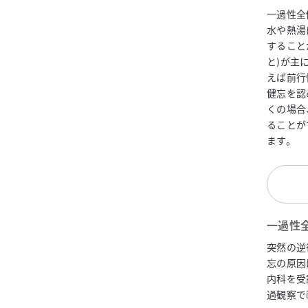
一過性全
水や熱湯
すること
と)が主
えば前行
健忘を認
くの場合
ることが
ます。
一過性
突然の逆
忘の原因
内科を受
過観察で