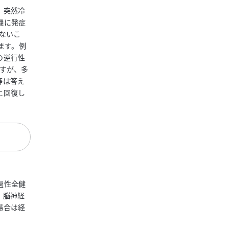
。突然冷
機に発症
ないこ
ます。例
の逆行性
すが、多
等は答え
に回復し
過性全健
。脳神経
場合は経