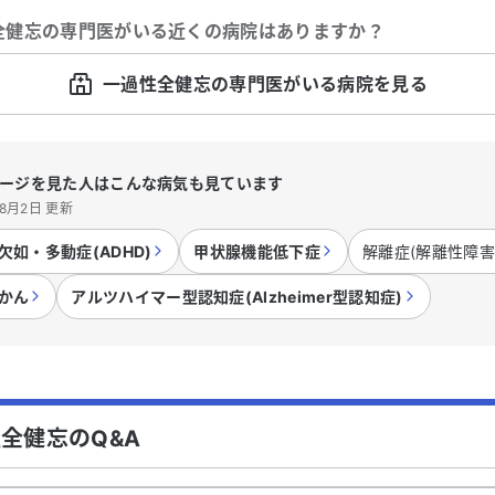
全健忘
の専門医がいる近くの病院はありますか？
一過性全健忘の専門医がいる病院を見る
ージを見た人はこんな病気も見ています
年8月2日 更新
欠如・多動症(ADHD)
甲状腺機能低下症
解離症(解離性障害
かん
アルツハイマー型認知症(Alzheimer型認知症)
全健忘のQ&A