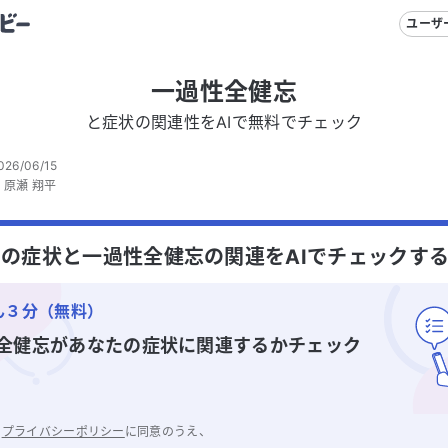
ユーザ
一過性全健忘
と症状の関連性をAIで無料でチェック
026/06/15
：
原瀬 翔平
の症状と一過性全健忘の関連をAIでチェックす
ん３分（無料）
全健忘
があなたの症状に関連するかチェック
と
プライバシーポリシー
に同意のうえ、