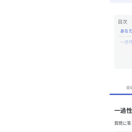
目次
あな
一過
一過
一過性
症
一過
質問に答