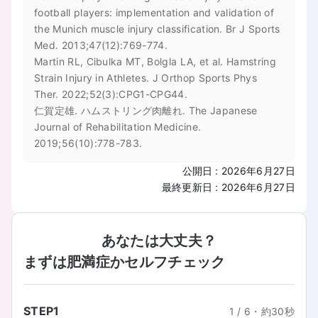
football players: implementation and validation of
the Munich muscle injury classification. Br J Sports
Med. 2013;47(12):769-774.
Martin RL, Cibulka MT, Bolgla LA, et al. Hamstring
Strain Injury in Athletes. J Orthop Sports Phys
Ther. 2022;52(3):CPG1-CPG44.
仁賀定雄. ハムストリング肉離れ. The Japanese
Journal of Rehabilitation Medicine.
2019;56(10):778-783.
公開日
:
2026年6月27日
最終更新日
:
2026年6月27日
あなたは大丈夫？
まずは肥満症かセルフチェック
STEP
1
1
/
6
・
約30秒