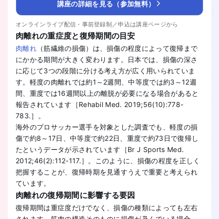
講座の詳細を見る（参加無料）
オンラインライブ配信・事前登録制／申込は講座ページから
肉離れの重症度と復帰期間の目安
肉離れ
（筋繊維の損傷）は、損傷の程度によって復帰まで
にかかる期間が大きく変わります。日本では、損傷の深さ
に応じて3つの段階に分ける考え方が広く用いられていま
す。軽度の肉離れでは約1～2週間、中等度では約3～12週
間、重度では16週間以上の離脱が必要になる場合があると
報告されています［Rehabil Med. 2019;56(10):778-
783.］。
海外のプロサッカー選手を対象とした調査でも、軽度の損
傷で約8～17日、中等度で約22日、重度で約73日で復帰し
たというデータが示されています［Br J Sports Med.
2012;46(2):112-117.］。このように、損傷の程度を正しく
把握することが、復帰時期を見通すうえで重要と考えられ
ています。
肉離れの復帰期間に影響する要因
復帰期間は重症度だけでなく、損傷の種類によっても左右
されます。筋肉の構造そのものに損傷が及んでいる場合