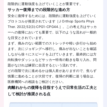
段階的に運動強度を上げていくことが重要です。
サッカー復帰までの段階的な進め方
安全に復帰するためには、段階的に運動強度を上げていく
プロトコルが推奨されています［J Orthop Sports Phys
Ther. 2022;52(3):CPG1-CPG44.］。この考え方はサッカ
ーへの復帰においても重要で、以下のような流れが一般的
な目安とされています。
まず、痛みのない範囲でのストレッチや軽い歩行から始め
ます。次にジョギングへ移行し、痛みが出ないことを確認
しながら徐々にスピードを上げていきます。最終的には方
向転換やダッシュなどサッカー特有の動きを取り入れ、問
題がなければ練習に合流するという流れです。
どの段階で次に進めるかは個人差がありますので、焦らず
慎重に進めることが大切です。復帰の判断に迷う場合は、
医療機関への相談をご検討ください。
肉離れからの復帰を目指すうえで日常生活の工夫と
して検討が推奨される点