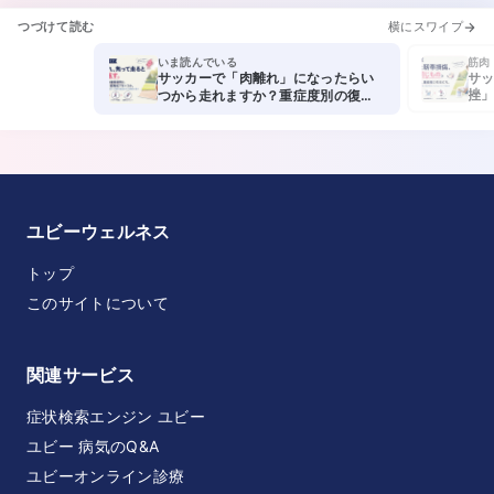
つづけて読む
横にスワイプ
いま読んでいる
筋肉
サッカーで「肉離れ」になったらい
サッ
挫」
つから走れますか？重症度別の復帰
ーを
までの目安を教えてください。
てく
ユビーウェルネス
トップ
このサイトについて
関連サービス
症状検索エンジン ユビー
ユビー 病気のQ&A
ユビーオンライン診療