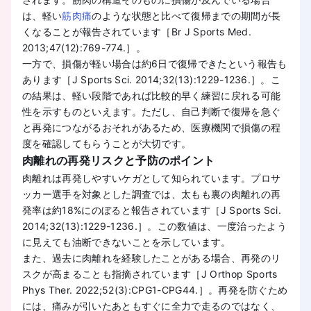
は、軽い
筋肉痛
のような状態と比べて復帰までの期間が長
くなることが報告されています［Br J Sports Med.
2013;47(12):769-774.］。
一方で、損傷が軽い場合は約6日で復帰できたという報告も
あります［J Sports Sci. 2014;32(13):1229-1236.］。こ
の結果は、軽い段階であれば比較的早く練習に戻れる可能
性を示すものといえます。ただし、自己判断で復帰を急ぐ
と再発につながるおそれがあるため、医療機関で損傷の程
度を確認してもらうことが大切です。
肉離れの再発リスクと予防のポイント
肉離れは再発しやすいケガとして知られています。プロサ
ッカー選手を対象とした調査では、太もも裏の肉離れの再
発率は約18%にのぼると報告されています［J Sports Sci.
2014;32(13):1229-1236.］。この数値は、一度治ったよう
に見えても油断できないことを示しています。
また、過去に肉離れを経験したことがある場合、再発のリ
スクが高まることも指摘されています［J Orthop Sports
Phys Ther. 2022;52(3):CPG1-CPG44.］。再発を防ぐため
には、痛みが引いたあともすぐに全力で走るのではなく、