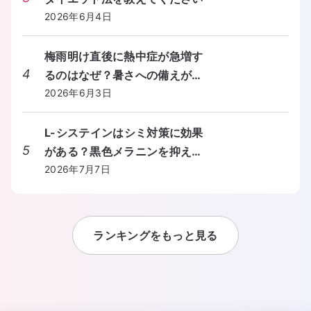
2026年6月4日
梅雨明け直後に熱中症が急増す
4
るのはなぜ？暑さへの備えが間
に合わないときの対処法を教え
2026年6月3日
てください。
L-システインはシミ対策に効果
5
がある？黒色メラニンを抑える
しくみと食事からの摂り方を教
2026年7月7日
えてください。
ランキングをもっと見る