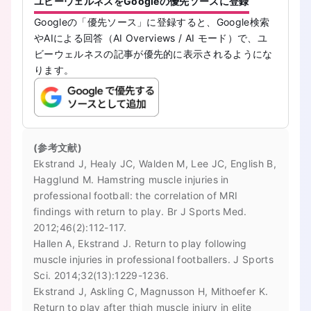
ユビーウェルネスをGoogleの優先ソースに登録
Googleの「優先ソース」に登録すると、Google検索
やAIによる回答（AI Overviews / AI モード）で、ユ
ビーウェルネスの記事が優先的に表示されるようにな
ります。
(参考文献)
Ekstrand J, Healy JC, Walden M, Lee JC, English B,
Hagglund M. Hamstring muscle injuries in
professional football: the correlation of MRI
findings with return to play. Br J Sports Med.
2012;46(2):112-117.
Hallen A, Ekstrand J. Return to play following
muscle injuries in professional footballers. J Sports
Sci. 2014;32(13):1229-1236.
Ekstrand J, Askling C, Magnusson H, Mithoefer K.
Return to play after thigh muscle injury in elite