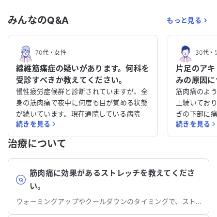
みんなのQ&A
もっと見る
70代
・
女性
30代
・
線維筋痛症の疑いがあります。何科を
片足のアキ
受診すべきか教えてください。
みの原因に
慢性疲労症候群と診断されていますが、全
筋肉痛のよう
身の筋肉痛で夜中に何度も目が覚める状態
上続いてお
が続いています。現在通院している病院で
ぎの下部に
続きを見る
続きを見る
は鎮痛剤のみが処方されていますが、症状
でMRIを撮
が改善されず、非常に困っています。 自分
言われました
治療について
で調べたところ、線維筋痛症の可能性があ
痛みは改善されて
るのではないかと考えています。痛みが強
前は、同じ
く、時には唸るほどです。 このような症状
がありまし
筋肉痛に効果があるストレッチを教えてくださ
に対して、どの科を受診すべきかアドバイ
トレイルラ
い。
スをいただきたいです。また、他に考えら
たが、2週間
ウォーミングアップやクールダウンのタイミングで、ストレッチを取り入れることが効果的です。
れる診断や治療法についても教えていただ
り、その後
けると助かります。どうか、適切な対処法
た。現在、