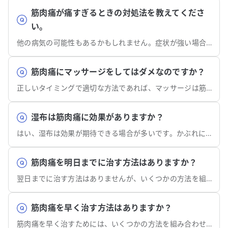
をご教示ください。
す。 この痛みの原因を知りたいと考えてい
筋肉痛が痛すぎるときの対処法を教えてくださ
ます。どの
い。
バイスをい
他の病気の可能性もあるかもしれません。症状が強い場合にはまず整形外科を受診しましょう。
筋肉痛にマッサージをしてはダメなのですか？
正しいタイミングで適切な方法であれば、マッサージは筋肉痛の改善に有効な場合があります。
湿布は筋肉痛に効果がありますか？
はい、湿布は効果が期待できる場合が多いです。かぶれには気をつけて使用する必要があります。
筋肉痛を明日までに治す方法はありますか？
翌日までに治す方法はありませんが、いくつかの方法を組み合わせることで症状を改善することができます。
筋肉痛を早く治す方法はありますか？
筋肉痛を早く治すためには、いくつかの方法を組み合わせることが効果的です。