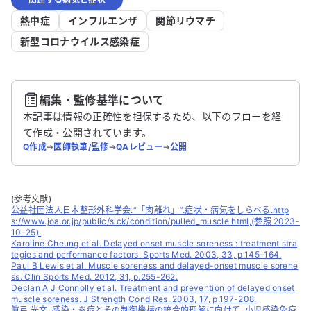
熱中症
インフルエンザ
関節リウマチ
新型コロナウイルス感染症
編集・監修基準について
本記事は情報の正確性を担保するため、以下のフローを経
て作成・公開されています。
Q作成
➔
医師執筆/監修
➔
QAレビュー
➔
公開
(参考文献)
公益社団法人日本整形外科学会.“「肉離れ」”.症状・病気をしらべる.http
s://www.joa.or.jp/public/sick/condition/pulled_muscle.html,(参照 2023-
10-25).
Karoline Cheung et al. Delayed onset muscle soreness : treatment stra
tegies and performance factors. Sports Med. 2003, 33, p.145-164.
Paul B Lewis et al. Muscle soreness and delayed-onset muscle sorene
ss. Clin Sports Med. 2012, 31, p.255-262.
Declan A J Connolly et al. Treatment and prevention of delayed onset
muscle soreness. J Strength Cond Res. 2003, 17, p.197-208.
眞弓 光文. 感染・炎症とその制御機構の統合的理解に向けて. 小児感染免疫.