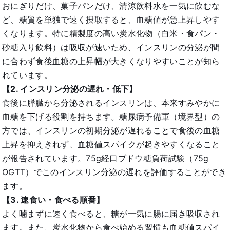
おにぎりだけ、菓子パンだけ、清涼飲料水を一気に飲むな
ど、糖質を単独で速く摂取すると、血糖値が急上昇しやす
くなります。特に精製度の高い炭水化物（白米・食パン・
砂糖入り飲料）は吸収が速いため、インスリンの分泌が間
に合わず食後血糖の上昇幅が大きくなりやすいことが知ら
れています。
【2. インスリン分泌の遅れ・低下】
食後に膵臓から分泌されるインスリンは、本来すみやかに
血糖を下げる役割を持ちます。糖尿病予備軍（境界型）の
方では、インスリンの初期分泌が遅れることで食後の血糖
上昇を抑えきれず、血糖値スパイクが起きやすくなること
が報告されています。75g経口ブドウ糖負荷試験（75g
OGTT）でこのインスリン分泌の遅れを評価することができ
ます。
【3. 速食い・食べる順番】
よく噛まずに速く食べると、糖が一気に腸に届き吸収され
ます。また、炭水化物から食べ始める習慣も血糖値スパイ