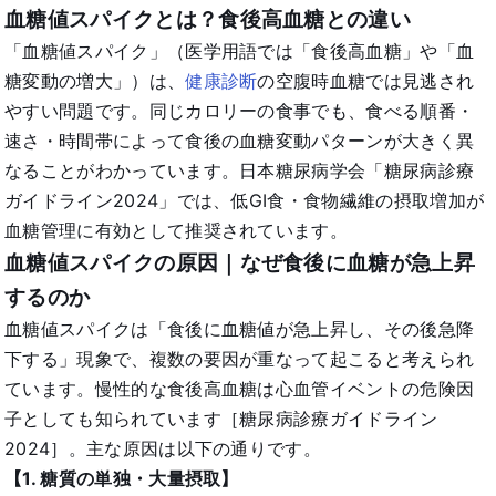
血糖値スパイクとは？食後高血糖との違い
「血糖値スパイク」（医学用語では「食後高血糖」や「血
糖変動の増大」）は、
健康診断
の空腹時血糖では見逃され
やすい問題です。同じカロリーの食事でも、食べる順番・
速さ・時間帯によって食後の血糖変動パターンが大きく異
なることがわかっています。日本糖尿病学会「糖尿病診療
ガイドライン2024」では、低GI食・食物繊維の摂取増加が
血糖管理に有効として推奨されています。
血糖値スパイクの原因｜なぜ食後に血糖が急上昇
するのか
血糖値スパイクは「食後に血糖値が急上昇し、その後急降
下する」現象で、複数の要因が重なって起こると考えられ
ています。慢性的な食後高血糖は心血管イベントの危険因
子としても知られています［糖尿病診療ガイドライン
2024］。主な原因は以下の通りです。
【1. 糖質の単独・大量摂取】