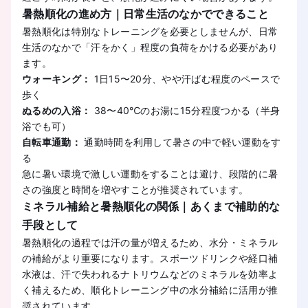
暑熱順化の進め方｜日常生活のなかでできること
暑熱順化は特別なトレーニングを必要としませんが、日常
生活のなかで「汗をかく」程度の負荷をかける必要があり
ます。
ウォーキング：
1日15〜20分、やや汗ばむ程度のペースで
歩く
ぬるめの入浴：
38〜40℃のお湯に15分程度つかる（半身
浴でも可）
自転車通勤：
通勤時間を利用して暑さの中で軽い運動をす
る
急に暑い環境で激しい運動をすることは避け、段階的に暑
さの強度と時間を増やすことが推奨されています。
ミネラル補給と暑熱順化の関係｜あくまで補助的な
手段として
暑熱順化の過程では汗の量が増えるため、水分・ミネラル
の補給がより重要になります。スポーツドリンクや経口補
水液は、汗で失われるナトリウムなどのミネラルを効率よ
く補えるため、順化トレーニング中の水分補給に活用が推
奨されています。