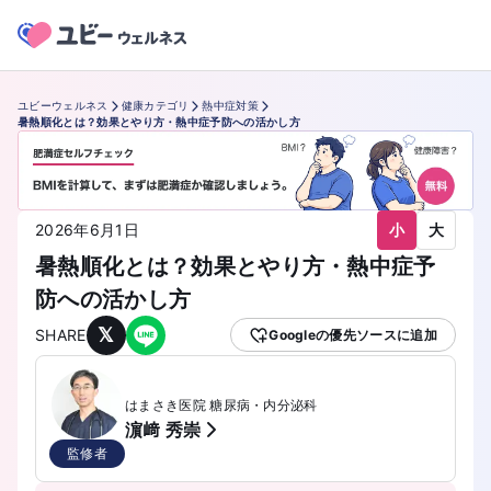
ユビーウェルネス
健康カテゴリ
熱中症対策
暑熱順化とは？効果とやり方・熱中症予防への活かし方
小
大
2026年6月1日
暑熱順化とは？効果とやり方・熱中症予
防への活かし方
𝕏
SHARE
Googleの優先ソースに追加
はまさき医院 糖尿病・内分泌科
濵﨑 秀崇
監修者