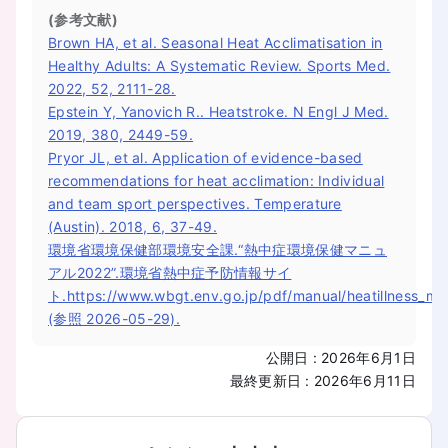
(参考文献)
Brown HA, et al. Seasonal Heat Acclimatisation in
Healthy Adults: A Systematic Review. Sports Med.
2022, 52, 2111-28.
Epstein Y, Yanovich R.. Heatstroke. N Engl J Med.
2019, 380, 2449-59.
Pryor JL, et al. Application of evidence-based
recommendations for heat acclimation: Individual
and team sport perspectives. Temperature
(Austin). 2018, 6, 37-49.
環境省環境保健部環境安全課.“熱中症環境保健マニュ
アル2022”.環境省熱中症予防情報サイ
ト.https://www.wbgt.env.go.jp/pdf/manual/heatillness_manu
(参照 2026-05-29).
公開日
:
2026年6月1日
最終更新日
:
2026年6月11日