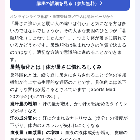
講座の詳細を見る（参加無料）
オンラインライブ配信・事前登録制／申込は講座ページから
「暑さに強い人と弱い人の違いは何か」と気になる方は多
いのではないでしょうか。その大きな要因のひとつが「暑
熱順化（しょねつじゅんか）」、つまり体が暑さに慣れて
いるかどうかです。暑熱順化は生まれつきの体質で決まる
のではなく、適切な方法で意識的に進めることができま
す。
暑熱順化とは｜体が暑さに慣れるしくみ
暑熱順化とは、繰り返し暑さにさらされることで体の冷却
機能が向上する生理的な適応のことです。具体的には以下
のような変化が起こるとされています［Sports Med.
2022;52(9):2111-28.］。
発汗量の増加：
汗の量が増え、かつ汗が出始めるタイミン
グが早くなる
汗の成分変化：
汗に含まれるナトリウム（塩分）の濃度が
下がり、体内のミネラルが失われにくくなる
血液量（血漿量）の増加：
血液の液体成分が増え、皮膚の
血流が改善し熱を逃がしやすくなる