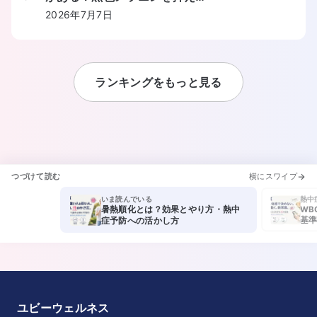
しくみと食事からの摂り方を教
2026年7月7日
えてください。
ランキングをもっと見る
つづけて読む
横にスワイプ
いま読んでいる
熱中
暑熱順化とは？効果とやり方・熱中
WB
基準
症予防への活かし方
ユビーウェルネス