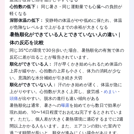
心拍数の低下：
同じ暑さ・同じ運動量でも心臓への負担が
軽くなる
深部体温の低下：
安静時の体温がやや低めに保たれ、体温
が危険なレベルまで上がるまでの余裕が大きくなる
暑熱順化ができている人とできていない人の違い｜
体の反応を比較
同じ35℃の環境で30分歩いた場合、暑熱順化の有無で体の
反応に差が出ることが報告されています。
順化ができている人：
汗が早くかき始められるため体温の
上昇が緩やか。心拍数の上昇も小さく、体力の消耗が少な
い。意識的な水分補給が引き続き大切
順化ができていない人：
汗のかき始めが遅く、体温が急に
上がりやすい。心拍数が大きく上昇し、疲労感・
めまい
・
頭痛
が出やすい。脱水の進行も速い傾向がある
暑熱順化は通常、暑さへの
曝露
を始めてから数日で効果が
現れ始め、10〜14日程度でおおむね完了するとされていま
す。ただし、個人差が大きく暑熱環境に適応するまでに2週
間以上かかる人もいます。また、エアコンの効いた室内で
過ごす時間が長いと、順化が進みにくい場合があります。