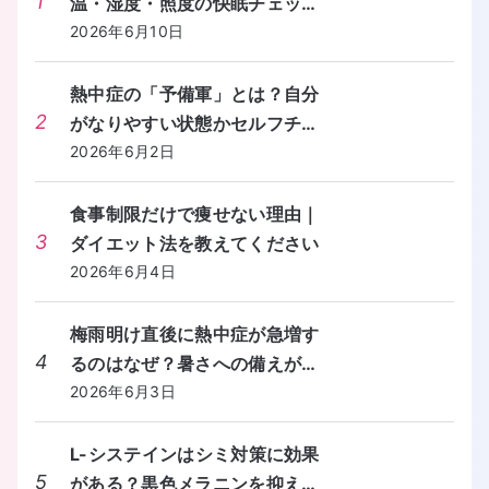
1
温・湿度・照度の快眠チェック
リストを教えてください。
2026年6月10日
熱中症の「予備軍」とは？自分
2
がなりやすい状態かセルフチェ
ックする方法を教えてくださ
2026年6月2日
い。
食事制限だけで痩せない理由｜
3
ダイエット法を教えてください
2026年6月4日
梅雨明け直後に熱中症が急増す
4
るのはなぜ？暑さへの備えが間
に合わないときの対処法を教え
2026年6月3日
てください。
L-システインはシミ対策に効果
5
がある？黒色メラニンを抑える