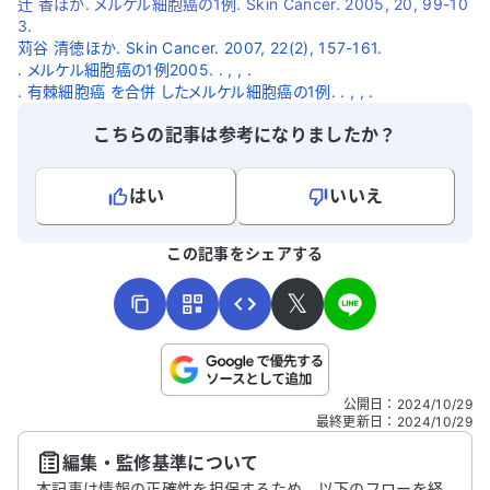
辻 香ほか. メルケル細胞癌の1例. Skin Cancer. 2005, 20, 99-10
3.
苅谷 清徳ほか. Skin Cancer. 2007, 22(2), 157-161.
. メルケル細胞癌の1例2005. . , , .
. 有棘細胞癌 を合併 したメルケル細胞癌の1例. . , , .
こちらの記事は参考になりましたか？
はい
いいえ
よろしければ、ご意見・ご感想をお寄せください。
この記事をシェアする
𝕏
こちらは送信専用のフォームです。氏名やご自身の病気の詳細な
公開日
：
2024/10/29
どの個人情報は入れないでください。
最終更新日
：
2024/10/29
編集・監修基準について
送信する
本記事は情報の正確性を担保するため、以下のフローを経