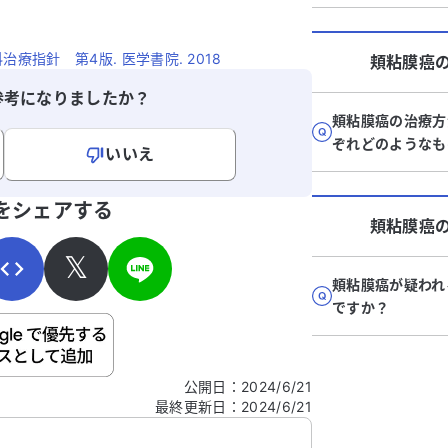
療指針 第4版. 医学書院. 2018
頬粘膜癌
参考になりましたか？
頬粘膜癌の治療方
ぞれどのようなも
いいえ
寄せください。
をシェアする
頬粘膜癌
𝕏
頬粘膜癌が疑われ
ですか？
ご自身の病気の詳細などの個人情報は入れないでくだ
公開日
：
2024/6/21
最終更新日
：
2024/6/21
信する