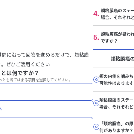
頬粘膜癌のステ
4
.
場合、それぞれ
頬粘膜癌が疑わ
5
.
ですか？
質問に沿って回答を進めるだけで、頬粘膜
頬粘膜癌
す。ぜひご活用ください
ことは何ですか？
頬の内側を噛みち
っとも当てはまる項目を選択してください。
可能性はあります
頬粘膜癌のステー
場合、それぞれど
い
「頬粘膜癌」の原
何がありますか？