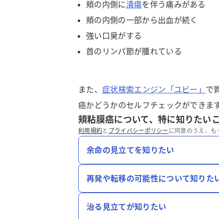
頬の内側に
潰瘍
を伴う痛みがある
頬の内側の一部から出血が続く
強い口臭がする
首のリンパ節が腫れている
また、
症状検索エンジン「ユビー」
で
癌かどうかのセルフチェックができま
頬粘膜癌について、特に知りたい
利用規約
と
プライバシーポリシー
に同意のうえ、も
余命の見立てを知りたい
再発や転移の可能性について知りた
治る見立てが知りたい