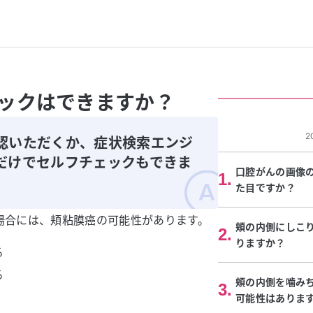
ックはできますか？
2
認いただくか、症状検索エンジ
だけでセルフチェックもできま
口腔がんの画像
1
.
た目ですか？
場合には、頬粘膜癌の可能性があります。
頬の内側にしこ
2
.
りますか？
る
る
頬の内側を噛み
3
.
可能性はありま