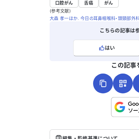
口腔がん
舌癌
がん
(参考文献)
大森 孝一ほか. 今日の耳鼻咽喉科・頭頸部外科治
こちらの記事は
はい
よろしければ、ご意見・ご感想をお
この記事
こちらは送信専用のフォームです。氏名や
さい。
送
編集・監修基準について