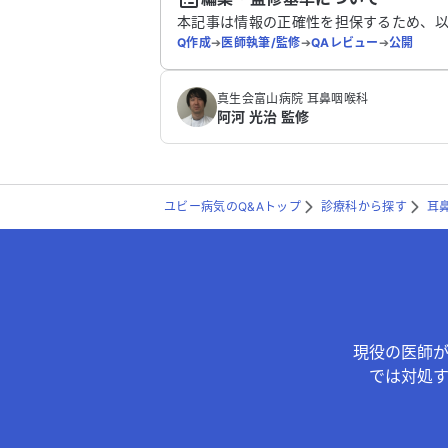
本記事は情報の正確性を担保するため、
Q作成
➔
医師執筆/監修
➔
QAレビュー
➔
公開
真生会富山病院 耳鼻咽喉科
阿河 光治 監修
ユビー病気のQ&Aトップ
診療科から探す
耳
現役の医師
では対処