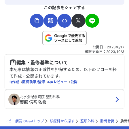
よろしければ、ご意見・ご感想をお寄せください。
バイスをいただけると助かります。どうぞ
この記事をシェアする
よろしくお願いします。
𝕏
こちらは送信専用のフォームです。氏名やご自身の病気の詳細な
公開日
：
2023/6/17
どの個人情報は入れないでください。
最終更新日
：
2023/10/3
編集・監修基準について
送信する
本記事は情報の正確性を担保するため、以下のフローを経
て作成・公開されています。
Q作成
➔
医師執筆/監修
➔
QAレビュー
➔
公開
北水会記念病院 整形外科
栗原 信吾 監修
ユビー病気のQ&Aトップ
診療科から探す
整形外科
肋骨骨折
肋骨