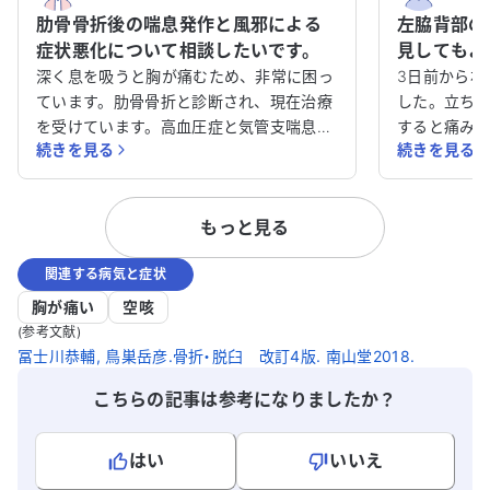
肋骨骨折後の喘息発作と風邪による
左脇背部の
症状悪化について相談したいです。
見してもよ
深く息を吸うと胸が痛むため、非常に困っ
3日前から右
ています。肋骨骨折と診断され、現在治療
した。立ち
を受けています。高血圧症と気管支喘息の
すると痛み
続きを見る
続きを見る
治療も行っており、アレルギーはありませ
痛くなって
ん。 40日目に痛みがなくなったためゴル
せるほど限
フに行きましたが、5日前から風邪気味で
科でエコー
もっと見る
喘息の軽い発作が起こりました。そのた
は見つかり
め、医師の指示でCT検査を受け、肺に軽
の受診予定
関連する病気と症状
い炎症が見つかり、点滴治療を受けまし
方されていま
た。翌日もゴルフをしましたが、喘息の咳
も異常はあ
胸が痛い
空咳
が骨折に影響し、痛みがひどくなり安静に
神科にも通
(参考文献)
しています。骨折部分の皮膚に500円玉ほ
ストレスが
冨士川恭輔, 鳥巣岳彦.骨折・脱臼 改訂4版. 南山堂2018.
どの斑点状の黒い出血痕があります。体温
まで待って
こちらの記事は参考になりましたか？
は36.1〜37.0度です。 現在、風邪の処置薬
や喘息の常用薬を服用しています。症状が
改善しないことや悪化していることが心配
はい
いいえ
です。どのように対処すれば良いか、アド