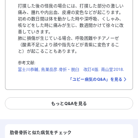
打撲した後の怪我の場合には、打撲した部分の激しい
痛み、腫れや内出血、皮膚の変色などが起こります。
初めの数日間は体を動かした時や深呼吸、くしゃみ、
咳などをした時に痛みが生じ、数週間かけて徐々に改
善していきます。
肺に損傷が生じている場合、呼吸困難やチアノーゼ
（酸素不足により顔や指先などが青紫に変色するこ
と）が起こることもあります。
参考文献:
冨士川恭輔, 鳥巣岳彦.骨折・脱臼 改訂4版. 南山堂2018.
「ユビー病気のQ&A」を見る
もっとQ&Aを見る
肋骨骨折と似た病気をチェック