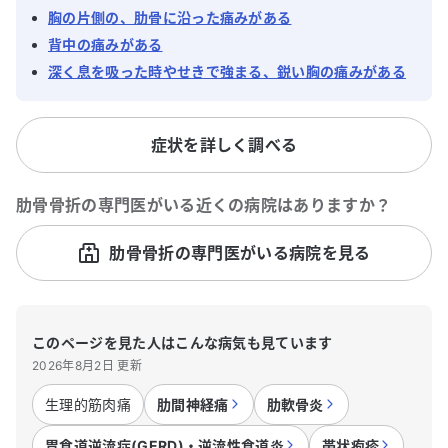
胸の片側の、肋骨に沿った痛みがある
背中の痛みがある
深く息を吸った時やせきで強まる、鋭い胸の痛みがある
症状を詳しく調べる
肋骨骨折
の専門医がいる近くの病院はありますか？
肋骨骨折の専門医がいる病院を見る
このページを見た人はこんな病気も見ています
2026年8月2日 更新
生理的筋肉痛
肋間神経痛
肋軟骨炎
胃食道逆流症(GERD)・逆流性食道炎
帯状疱疹