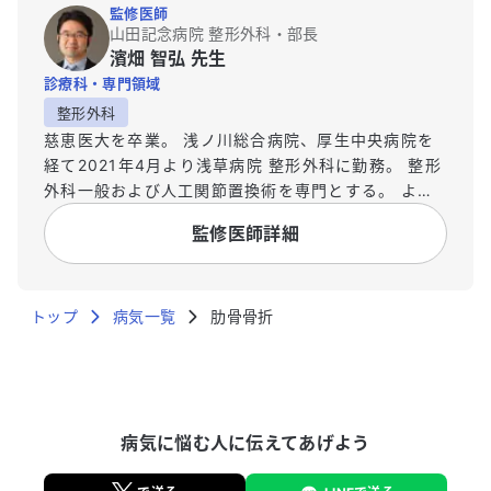
監修医師
山田記念病院 整形外科・部長
濱畑 智弘 先生
診療科・専門領域
整形外科
慈恵医大を卒業。 浅ノ川総合病院、厚生中央病院を
経て2021年4月より浅草病院 整形外科に勤務。 整形
外科一般および人工関節置換術を専門とする。 より
広い視点で医療を捉えなおすことが出来るように
監修医師詳細
2020年4月より立教大学ビジネスデザイン研究科に
入学、2022年3月に卒業しMBA取得。
トップ
病気一覧
肋骨骨折
病気に悩む人に伝えてあげよう