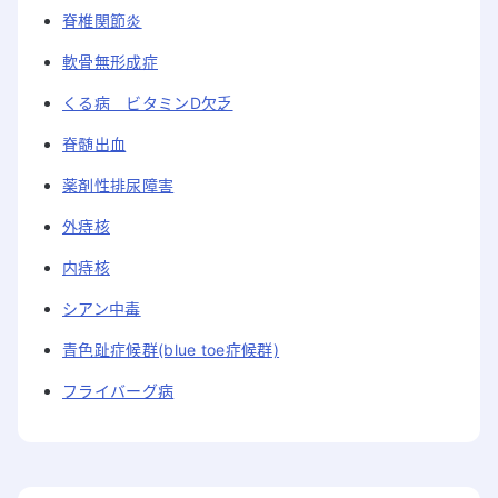
脊椎関節炎
軟骨無形成症
くる病 ビタミンD欠乏
脊髄出血
薬剤性排尿障害
外痔核
内痔核
シアン中毒
青色趾症候群(blue toe症候群)
フライバーグ病