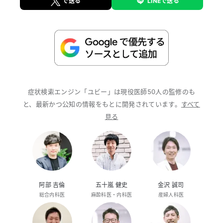
で送る
LINEで送る
症状検索エンジン「ユビー」は現役医師50人の監修のも
と、最新かつ公知の情報をもとに開発されています。
すべて
見る
阿部 吉倫
五十嵐 健史
金沢 誠司
総合内科医
麻酔科医・内科医
産婦人科医