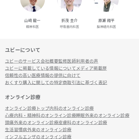
山﨑 龍一
折茂 圭介
原瀬 翔平
精神科医
呼吸器内科医
脳神経内科医
ユビーについて
リンク
ユビーのサービス
会社概要
監修医師
利用者の声
ユビーに掲載している情報について
メディア掲載歴
信頼性の高い医療情報の提供に向けて
おくすり購入に関しての特定商取引法に基づく表記
オンライン診療
オンライン診療トップ
内科のオンライン診療
心療内科・精神科のオンライン診療
睡眠外来のオンライン診療
頭痛外来のオンライン診療
皮膚科のオンライン診療
生活習慣病外来のオンライン診療
インフルエンザのオンライン診療