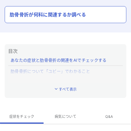
肋骨骨折
が何科に関連するか調べる
目次
あなたの症状と肋骨骨折の関連をAIでチェックする
肋骨骨折について「ユビー」でわかること
肋骨骨折とはどんな病気ですか？
すべて表示
肋骨骨折の特徴的な症状はなんですか？
肋骨骨折の専門医がいる近くの病院はありますか？
肋骨骨折のQ&A
症状をチェック
病気について
Q&A