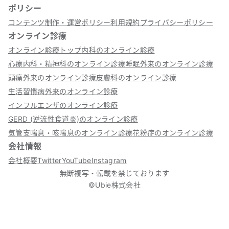
ポリシー
コンテンツ制作・運営ポリシー
利用規約
プライバシーポリシー
オンライン診療
オンライン診療トップ
内科のオンライン診療
心療内科・精神科のオンライン診療
睡眠外来のオンライン診療
頭痛外来のオンライン診療
皮膚科のオンライン診療
生活習慣病外来のオンライン診療
インフルエンザのオンライン診療
GERD (逆流性食道炎)のオンライン診療
気管支喘息・咳喘息のオンライン診療
花粉症のオンライン診療
会社情報
会社概要
Twitter
YouTube
Instagram
無断複写・転載を禁じております
©Ubie株式会社