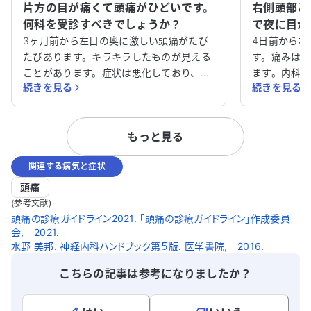
片方の目が痛くて頭痛がひどいです。
右側頭部と
何科を受診すべきでしょうか？
で夜に目が
きでしょう
3ヶ月前から左目の奥に激しい頭痛がたび
4日前から右
たびあります。キラキラしたものが見える
す。痛みは強
ことがあります。症状は悪化しており、め
ます。内科
続きを見る
続きを見る
まいや体のだるさも伴います。仕事に集中
が効かない
できず、どの科を受診すべきか教えてくだ
ます。右瞼
さい。
に痛みで目
もっと見る
のせいかと
が変わらず
関連する病気と症状
ょうか？
頭痛
(参考文献)
頭痛の診療ガイドライン2021. 「頭痛の診療ガイドライン」作成委員
会, 2021.
水野 美邦. 神経内科ハンドブック第５版. 医学書院, 2016.
こちらの記事は参考になりましたか？