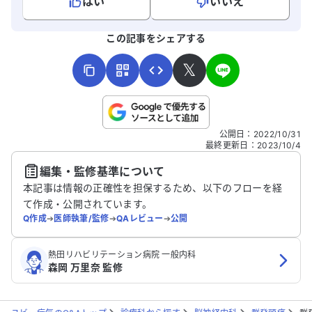
はい
いいえ
よろしければ、ご意見・ご感想をお寄せください。
この記事をシェアする
𝕏
こちらは送信専用のフォームです。氏名やご自身の病気の詳細な
公開日
：
2022/10/31
どの個人情報は入れないでください。
最終更新日
：
2023/10/4
編集・監修基準について
送信する
本記事は情報の正確性を担保するため、以下のフローを経
て作成・公開されています。
Q作成
➔
医師執筆/監修
➔
QAレビュー
➔
公開
熱田リハビリテーション病院 一般内科
森岡 万里奈 監修