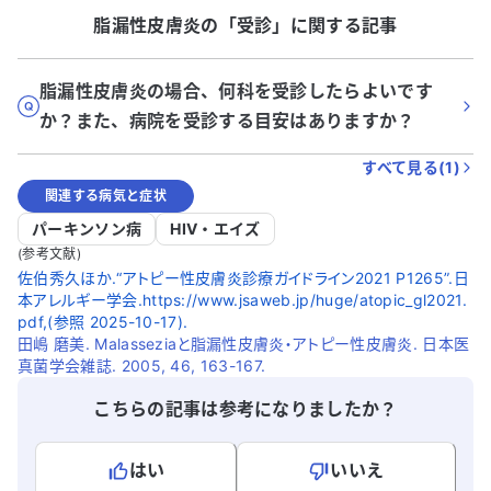
脂漏性皮膚炎
の「
受診
」に関する記事
脂漏性皮膚炎の場合、何科を受診したらよいです
か？また、病院を受診する目安はありますか？
すべて見る(
1
)
関連する病気と症状
パーキンソン病
HIV・エイズ
(参考文献)
佐伯秀久ほか.“アトピー性皮膚炎診療ガイドライン2021 P1265”.日
本アレルギー学会.https://www.jsaweb.jp/huge/atopic_gl2021.
pdf,(参照 2025-10-17).
田嶋 磨美. Malasseziaと脂漏性皮膚炎・アトピー性皮膚炎. 日本医
真菌学会雑誌. 2005, 46, 163-167.
こちらの記事は参考になりましたか？
はい
いいえ