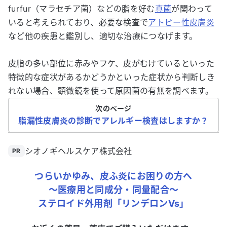
furfur（マラセチア菌）などの脂を好む
真菌
が関わって
いると考えられており、必要な検査で
アトピー性皮膚炎
など他の疾患と鑑別し、適切な治療につなげます。
皮脂の多い部位に赤みやフケ、皮がむけているといった
特徴的な症状があるかどうかといった症状から判断しき
れない場合、顕微鏡を使って原因菌の有無を調べます。
次のページ
脂漏性皮膚炎の診断でアレルギー検査はしますか？
シオノギヘルスケア株式会社
PR
つらいかゆみ、
皮ふ炎
にお困りの方へ
〜医療用と同成分・同量配合〜
ステロイド外用剤「リンデロンVs」