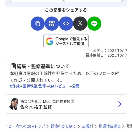
よろしければ、ご意見・ご感想をお寄せください。
この記事をシェアする
𝕏
こちらは送信専用のフォームです。氏名やご自身の病気の詳細な
公開日
：
2025/10/17
どの個人情報は入れないでください。
最終更新日
：
2025/10/17
編集・監修基準について
送信する
本記事は情報の正確性を担保するため、以下のフローを経
て作成・公開されています。
Q作成
➔
医師執筆/監修
➔
QAレビュー
➔
公開
株式会社BearMedi 臨床検査技師
佐々木 祐子 監修
ユビー病気のQ&Aトップ
診療科から探す
皮膚科
脂漏性皮膚炎
脂