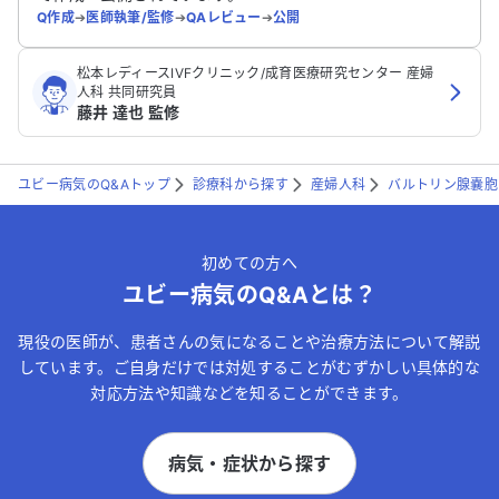
Q作成
➔
医師執筆/監修
➔
QAレビュー
➔
公開
松本レディースIVFクリニック/成育医療研究センター 産婦
人科 共同研究員
藤井 達也 監修
ユビー病気のQ&Aトップ
診療科から探す
産婦人科
バルトリン腺嚢胞
初めての方へ
ユビー病気のQ&Aとは？
現役の医師が、患者さんの気になることや治療方法について解説
しています。ご自身だけでは対処することがむずかしい具体的な
対応方法や知識などを知ることができます。
病気・症状から探す