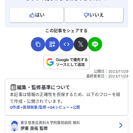
や虫のようなものが見えることもありま
す。診断は顔面麻痺とのことでしたが、今
はい
いいえ
後どの科を受診すべきか、またどのように
対処すればよいのかアドバイスをいただけ
よろしければ、ご意見・ご感想をお寄せください。
この記事をシェアする
ると助かります。
𝕏
こちらは送信専用のフォームです。氏名やご自身の病気の詳細な
公開日
：
2023/11/29
どの個人情報は入れないでください。
最終更新日
：
2023/11/29
編集・監修基準について
送信する
本記事は情報の正確性を担保するため、以下のフローを経
て作成・公開されています。
Q作成
➔
医師執筆/監修
➔
QAレビュー
➔
公開
東京慈恵会医科大学附属柏病院 眼科
伊東 良祐 監修