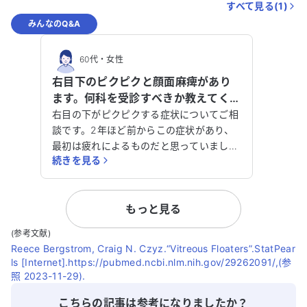
すべて見る(
1
)
みんなのQ&A
60代
・
女性
右目下のピクピクと顔面麻痺があり
ます。何科を受診すべきか教えてくだ
さい。
右目の下がピクピクする症状についてご相
談です。2年ほど前からこの症状があり、
最初は疲れによるものだと思っていました
続きを見る
が、なかなか治りません。その後、別の目
的で定期検診を受けた際に脳外科でMRIを
撮り、医師に相談しました。医師からは、
もっと見る
神経が目の視野部分に当たっているための
症状で、麻痺が進行した場合は手術が必要
(参考文献)
になるかもしれないと言われました。現在
Reece Bergstrom, Craig N. Czyz.“Vitreous Floaters”.StatPear
は薬の処方はなく、経過観察中です。 症状
ls [Internet].https://pubmed.ncbi.nlm.nih.gov/29262091/,(参
は常にあるわけではなく、ときどき現れま
照 2023-11-29).
す。下を向くと目が重く感じ、目が細くな
こちらの記事は参考になりましたか？
ったように思います。また、視野に黒い点