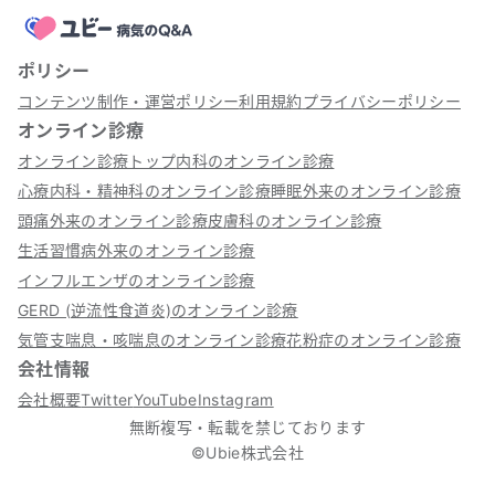
ポリシー
コンテンツ制作・運営ポリシー
利用規約
プライバシーポリシー
オンライン診療
オンライン診療トップ
内科のオンライン診療
心療内科・精神科のオンライン診療
睡眠外来のオンライン診療
頭痛外来のオンライン診療
皮膚科のオンライン診療
生活習慣病外来のオンライン診療
インフルエンザのオンライン診療
GERD (逆流性食道炎)のオンライン診療
気管支喘息・咳喘息のオンライン診療
花粉症のオンライン診療
会社情報
会社概要
Twitter
YouTube
Instagram
無断複写・転載を禁じております
©Ubie株式会社