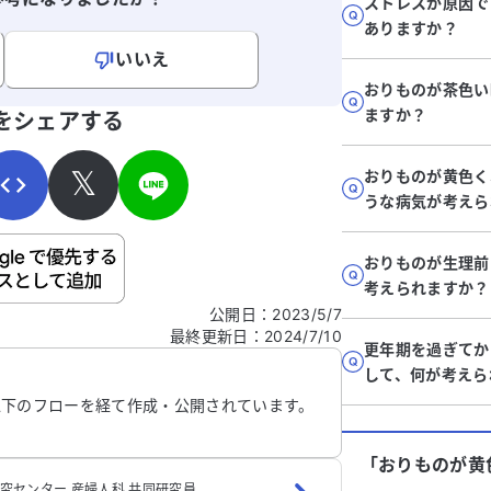
ストレスが原因で
ありますか？
いいえ
おりものが茶色い
寄せください。
ますか？
をシェアする
𝕏
おりものが黄色く
うな病気が考えら
ご自身の病気の詳細などの個人情報は入れないでくだ
おりものが生理前
考えられますか？
公開日
：
2023/5/7
最終更新日
：
2024/7/10
信する
更年期を過ぎてか
して、何が考えら
以下のフローを経て作成・公開されています。
「おりものが黄
研究センター 産婦人科 共同研究員