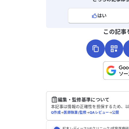
はい
よろしければ、ご意見・ご感想をお
この記事
こちらは送信専用のフォームです。氏名や
さい。
送
編集・監修基準について
本記事は情報の正確性を担保するため、
Q作成
➔
医師執筆/監修
➔
QAレビュー
➔
公開
松本レディースIVFクリニック/成育医療