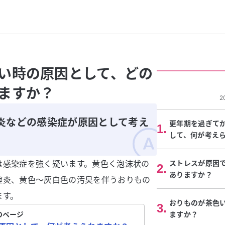
い時の原因として、どの
ますか？
2
炎などの感染症が原因として考え
更年期を過ぎて
1
.
して、何が考え
は感染症を強く疑います。黄色く泡沫状の
ストレスが原因
2
.
ありますか？
腟炎、黄色～灰白色の汚臭を伴うおりもの
ます。
おりものが茶色
3
.
のページ
ますか？