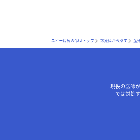
ユビー病気のQ&Aトップ
診療科から探す
産
現役の医師
では対処