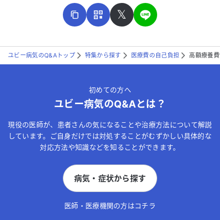
𝕏
ユビー病気のQ&Aトップ
特集から探す
医療費の自己負担
高額療養費
こちらは送信専用のフォームです。氏名やご自身の病気の詳細な
どの個人情報は入れないでください。
初めての方へ
送信する
ユビー病気のQ&Aとは？
現役の医師が、患者さんの気になることや治療方法について解説
しています。ご自身だけでは対処することがむずかしい具体的な
対応方法や知識などを知ることができます。
病気・症状から探す
医師・医療機関の方はコチラ