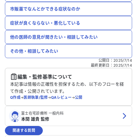
市販薬でなんとかできる症状なのか
症状が良くならない・悪化している
他の医師の意見が聞きたい・相談してみたい
その他・相談してみたい
公開日
：
2025/7/14
最終更新日
：
2025/7/14
編集・監修基準について
本記事は情報の正確性を担保するため、以下のフローを経
て作成・公開されています。
Q作成
➔
医師執筆/監修
➔
QAレビュー
➔
公開
富士在宅診療所 一般内科
本間 雄貴 監修
関連する質問