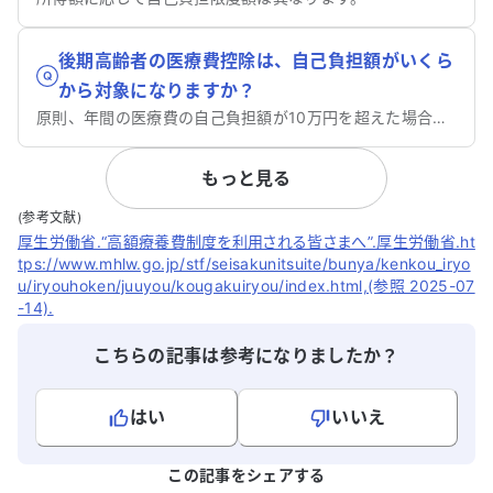
後期高齢者の医療費控除は、自己負担額がいくら
から対象になりますか？
原則、年間の医療費の自己負担額が10万円を超えた場合です。
もっと見る
(参考文献)
厚生労働省.“高額療養費制度を利用される皆さまへ”.厚生労働省.ht
tps://www.mhlw.go.jp/stf/seisakunitsuite/bunya/kenkou_iryo
u/iryouhoken/juuyou/kougakuiryou/index.html,(参照 2025-07
-14).
こちらの記事は参考になりましたか？
はい
いいえ
よろしければ、ご意見・ご感想をお寄せください。
この記事をシェアする