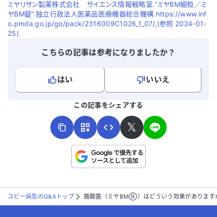
ミヤリサン製薬株式会社 サイエンス情報戦略室.“ミヤBM細粒／ミ
ヤBM錠”.独立行政法人医薬品医療機器総合機構.https://www.inf
o.pmda.go.jp/go/pack/2316009C1026_1_07/,(参照 2024-01-
25).
こちらの記事は参考になりましたか？
はい
いいえ
よろしければ、ご意見・ご感想をお寄せください。
この記事をシェアする
𝕏
こちらは送信専用のフォームです。氏名やご自身の病気の詳細な
どの個人情報は入れないでください。
ユビー病気のQ&Aトップ
酪酸菌（ミヤBMⓇ）はどういう効果があります
送信する