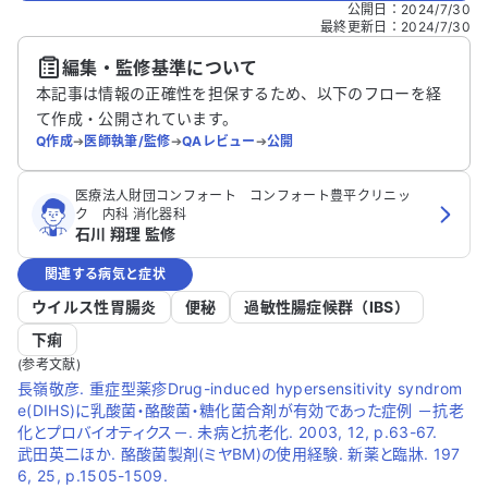
公開日
：
2024/7/30
最終更新日
：
2024/7/30
編集・監修基準について
本記事は情報の正確性を担保するため、以下のフローを経
て作成・公開されています。
Q作成
➔
医師執筆/監修
➔
QAレビュー
➔
公開
医療法人財団コンフォート コンフォート豊平クリニッ
ク 内科 消化器科
石川 翔理 監修
関連する病気と症状
ウイルス性胃腸炎
便秘
過敏性腸症候群（IBS）
下痢
(参考文献)
長嶺敬彦. 重症型薬疹Drug-induced hypersensitivity syndrom
e(DIHS)に乳酸菌・酪酸菌・糖化菌合剤が有効であった症例 －抗老
化とプロバイオティクス－. 未病と抗老化. 2003, 12, p.63-67.
武田英二ほか. 酪酸菌製剤(ミヤBM)の使用経験. 新薬と臨牀. 197
6, 25, p.1505-1509.