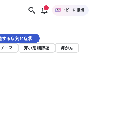
ユビーに相談
連する病気と症状
ノーマ
非小細胞肺癌
肺がん