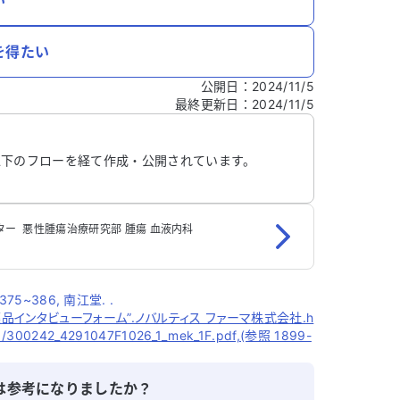
い
を得たい
公開日
：
2024/11/5
最終更新日
：
2024/11/5
以下のフローを経て作成・公開されています。
 ‬ 悪性腫瘍治療研究部‬ 腫瘍 血液内科
75~386, 南江堂. .
品インタビューフォーム”.ノバルティス ファーマ株式会社.
h
w/1/300242_4291047F1026_1_mek_1F.pdf,(参照
1899-
は参考になりましたか？