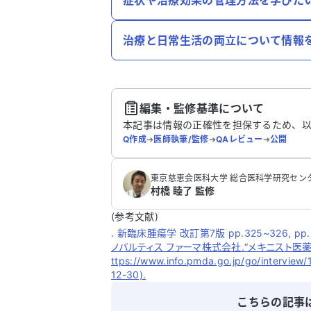
症状や治療効果の管理方法を学びた
治療と日常生活の両立について情報
編集・監修基準について
本記事は情報の正確性を担保するため、
Q作成
➔
医師執筆/監修
➔
QAレビュー
➔
公開
‪東京慈恵会医科大学 総合医科学研究センター
村橋 睦了 監修
(参考文献)
. 新臨床腫瘍学 改訂第7版 pp.325~326, pp.3
ノバルティス ファーマ株式会社.“メキニスト医薬
ttps://www.info.pmda.go.jp/go/intervie
12-30).
こちらの記事