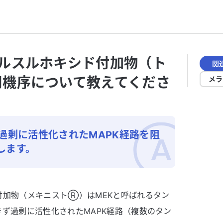
ルスルホキシド付加物（ト
関
機序について教えてくださ
メラ
過剰に活性化されたMAPK経路を阻
します。
付加物（メキニストⓇ）はMEKと呼ばれるタン
ず過剰に活性化されたMAPK経路（複数のタン