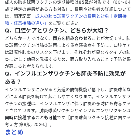
成人の肺炎球菌ワクチンの定期接種は
65歳
が対象です（60〜64
歳で特定の疾患がある方も対象）。費用や対象者の詳細について
は、関連記事
「成人の肺炎球菌ワクチンの費用と対象｜定期接
種・任意接種の違い」
をご覧ください。
Q．口腔ケアとワクチン、どちらが大切？
どちらか一方ではなく、
両方を組み合わせる
ことが大切です。肺
炎球菌ワクチンは肺炎球菌による重症感染症を予防し、口腔ケア
は誤嚥性肺炎のリスクを下げます。それぞれが異なるタイプの肺
炎に対して効果を発揮するため、両方取り入れることで予防効果
が高まると考えられます。
Q．インフルエンザワクチンも肺炎予防に効果が
ある？
インフルエンザにかかると気道の防御機能が低下し、肺炎球菌な
どによる肺炎を続けて起こしやすくなります。インフルエンザワ
クチンの接種は、インフルエンザに伴う肺炎の予防にも寄与する
とされています。肺炎球菌ワクチンとインフルエンザワクチンは
同時に接種することも可能
です［肺炎球菌ワクチン接種に関する
考え方 第8版. 2026.］。
まとめ