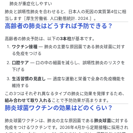
肺炎が重症化しやすい
肺炎と誤嚥性肺炎を合わせると、日本人の死因の実質第4位に相
当します［厚生労働省. 人口動態統計. 2024.］。
高齢者の肺炎はどうすれば予防できる？
高齢者の肺炎予防は、以下の
3本柱
が基本です。
ワクチン接種
— 肺炎の主要な原因菌である肺炎球菌に対す
る免疫をつける
口腔ケア
— 口の中の細菌を減らし、誤嚥性肺炎のリスクを
下げる
生活習慣の見直し
— 適度な運動と栄養で全身の免疫機能を
維持する
この3つはそれぞれ異なるタイプの肺炎に効果を発揮するため、
組み合わせて取り入れる
ことで予防効果が高まります。
肺炎球菌ワクチンの効果はどのくらい？
肺炎球菌ワクチンは、肺炎の主な原因菌である
肺炎球菌
に対する
免疫をつけるワクチンです。2026年4月から定期接種に採用され