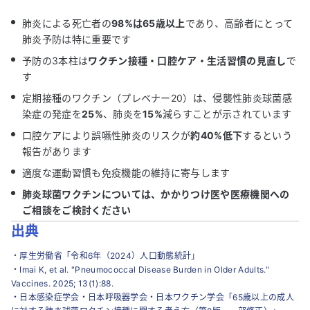
肺炎による死亡者の
98%は65歳以上
であり、高齢者にとって
肺炎予防は特に重要です
予防の3本柱は
ワクチン接種・口腔ケア・生活習慣の見直し
で
す
定期接種のワクチン（プレベナー20）は、侵襲性肺炎球菌感
染症の発症を
25%
、肺炎を
15%
減らすことが示されています
口腔ケアにより誤嚥性肺炎のリスクが
約40%低下
するという
報告があります
適度な運動習慣も免疫機能の維持に寄与します
肺炎球菌ワクチンについては、かかりつけ医や医療機関への
ご相談をご検討ください
出典
・
厚生労働省「令和6年（2024）人口動態統計」
・
Imai K, et al. "Pneumococcal Disease Burden in Older Adults."
Vaccines. 2025; 13(1):88.
・
日本感染症学会・日本呼吸器学会・日本ワクチン学会「65歳以上の成人