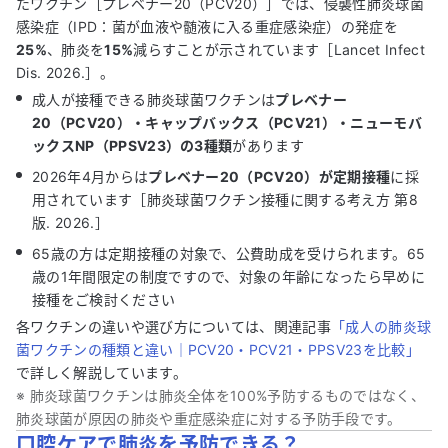
たワクチン［プレベナー20（PCV20）］では、侵襲性肺炎球菌
感染症（IPD：菌が血液や髄液に入る重症感染症）の発症を
25%
、肺炎を
15%
減らすことが示されています［Lancet Infect
Dis. 2026.］。
成人が接種できる肺炎球菌ワクチンは
プレベナー
20（PCV20）・キャップバックス（PCV21）・ニューモバ
ックスNP（PPSV23）の3種類
があります
2026年4月からは
プレベナー20（PCV20）が定期接種
に採
用されています［肺炎球菌ワクチン接種に関する考え方 第8
版. 2026.］
65歳の方は定期接種の対象で、公費助成を受けられます。65
歳の1年間限定の制度ですので、対象の年齢になったら早めに
接種をご検討ください
各ワクチンの違いや選び方については、関連記事
「成人の肺炎球
菌ワクチンの種類と違い｜PCV20・PCV21・PPSV23を比較」
で詳しく解説しています。
※ 肺炎球菌ワクチンは肺炎全体を100%予防するものではなく、
肺炎球菌が原因の肺炎や重症感染症に対する予防手段です。
口腔ケアで肺炎を予防できる？