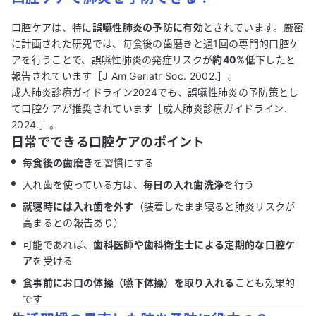
口腔ケアは、特に
誤嚥性肺炎の予防に有効
とされています。厳密
に計画された研究では、毎食後の歯磨きと週1回の専門的口腔ケ
アを行うことで、誤嚥性肺炎の発症リスクが
約40%低下
したと
報告されています［J Am Geriatr Soc. 2002.］。
成人肺炎診療ガイドライン2024でも、誤嚥性肺炎の予防策とし
て口腔ケアが推奨されています［成人肺炎診療ガイドライン.
2024.］。
日常でできる口腔ケアのポイント
毎食後の歯磨き
を習慣にする
入れ歯を使っている方は、
毎日の入れ歯洗浄
を行う
就寝時には入れ歯を外す
（装着したまま寝ると肺炎リスクが
高まるとの報告あり）
可能であれば、
歯科医師や歯科衛生士による定期的な口腔ケ
ア
を受ける
食事前にお口の体操（嚥下体操）を取り入れる
ことも効果的
です