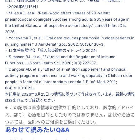
に対する肺炎球菌ワクチン接種に関する考え方（第8版 一部修正）」
（2026年6月15日）
・
Miles AC, et al. "Real-world effectiveness of 20-valent
pneumococcal conjugate vaccine among adults ≥65 years of age in
the United States: a retrospective cohort study." Lancet Infect Dis.
2026.
・
Yoneyama T, et al. "Oral care reduces pneumonia in older patients in
nursing homes." J Am Geriatr Soc. 2002; 50(3):430-3.
・
日本呼吸器学会「成人肺炎診療ガイドライン2024」
・
Simpson RJ, et al. "Exercise and the Regulation of Immune
Functions." J Sport Health Sci. 2020; 9(3):227-37.
・
Dangour AD, et al. "Effect of a nutrition supplement and physical
activity program on pneumonia and walking capacity in Chilean older
people: a factorial cluster randomized trial." PLoS Med. 2011;
8(4):e1001023.
本記事は 2026年6月25日 の情報に基づいて作成されています。最新の情報
は各出典元でご確認ください
※ この記事は医療情報の提供を目的としており、医学的アドバイ
ス、診断、治療を目的としたものではありません。症状や治療に
ついては、医師へのご相談をご検討ください。
あわせて読みたいQ&A