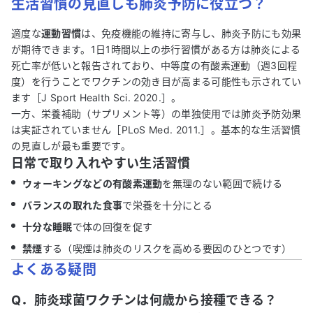
生活習慣の見直しも肺炎予防に役立つ？
適度な
運動習慣
は、免疫機能の維持に寄与し、肺炎予防にも効果
が期待できます。1日1時間以上の歩行習慣がある方は肺炎による
死亡率が低いと報告されており、中等度の有酸素運動（週3回程
度）を行うことでワクチンの効き目が高まる可能性も示されてい
ます［J Sport Health Sci. 2020.］。
一方、栄養補助（サプリメント等）の単独使用では肺炎予防効果
は実証されていません［PLoS Med. 2011.］。基本的な生活習慣
の見直しが最も重要です。
日常で取り入れやすい生活習慣
ウォーキングなどの有酸素運動
を無理のない範囲で続ける
バランスの取れた食事
で栄養を十分にとる
十分な睡眠
で体の回復を促す
禁煙
する（喫煙は肺炎のリスクを高める要因のひとつです）
よくある疑問
Q．肺炎球菌ワクチンは何歳から接種できる？