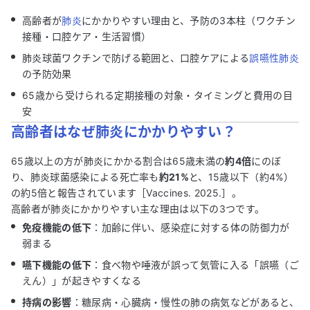
高齢者が
肺炎
にかかりやすい理由と、予防の3本柱（ワクチン
接種・口腔ケア・生活習慣）
肺炎球菌ワクチンで防げる範囲と、口腔ケアによる
誤嚥性肺炎
の予防効果
65歳から受けられる定期接種の対象・タイミングと費用の目
安
高齢者はなぜ肺炎にかかりやすい？
65歳以上の方が肺炎にかかる割合は65歳未満の
約4倍
にのぼ
り、肺炎球菌感染による死亡率も
約21%
と、15歳以下（約4%）
の約5倍と報告されています［Vaccines. 2025.］。
高齢者が肺炎にかかりやすい主な理由は以下の3つです。
免疫機能の低下
：加齢に伴い、感染症に対する体の防御力が
弱まる
嚥下機能の低下
：食べ物や唾液が誤って気管に入る「誤嚥（ご
えん）」が起きやすくなる
持病の影響
：糖尿病・心臓病・慢性の肺の病気などがあると、