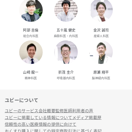
阿部 吉倫
五十嵐 健史
金沢 誠司
総合内科医
麻酔科医・内科医
産婦人科医
山﨑 龍一
折茂 圭介
原瀬 翔平
精神科医
呼吸器内科医
脳神経内科医
ユビーについて
リンク
ユビーのサービス
会社概要
監修医師
利用者の声
ユビーに掲載している情報について
メディア掲載歴
信頼性の高い医療情報の提供に向けて
おくすり購入に関しての特定商取引法に基づく表記