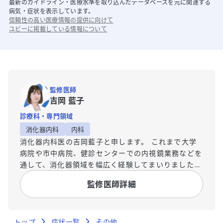
最新のガイドライン・医療水準を取り込んだデータベースを元に関連する
病気・症状を表示しています。
信頼性の高い医療情報の提供に向けて
ユビーに掲載している情報について
監修医師
吉岡 藍子
診療科・専門領域
消化器内科
内科
消化器内科医の吉岡藍子と申します。 これまで大学
病院や市中病院、健診センターでの内視鏡業務などを
通して、消化器領域を幅広く経験してまいりました。
診療の現場では、専門的な用語や複雑な病状の説明
監修医師詳細
に、患者様が戸惑いや不安を感じる場面に何度も出会
いました。医療機関で提供される膨大な情報を前に、
混乱されてしまう方も少なくありません。そこで、ご
トップ
自身の病気や体、そして健康について、一人でも多く
症状一覧
その他