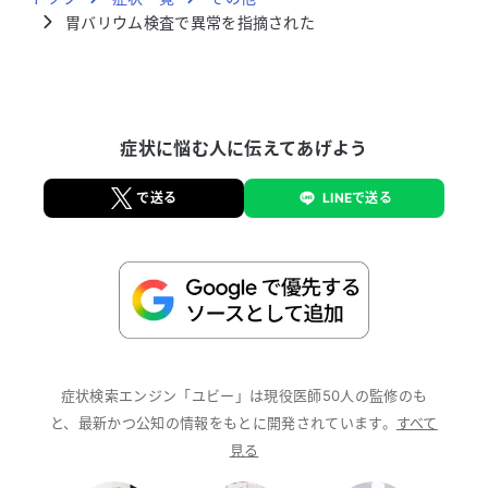
の方が正しく理解できる環境を作りたいという想いか
胃バリウム検査で異常を指摘された
ら、ユビーの活動に参加させていただいております。
皆様が正しい医学知識に普段から触れ、安心してご自
身の健康と向き合えるよう、分かりやすい情報提供に
努めてまいります。 【経歴】 新潟大学医学部卒。
症状に悩む人に伝えてあげよう
新潟県内外の市中病院、大学病院で勤務。 新潟大学
大学院医歯学総合研究科消化器内科学分野にて博士取
得。 2022年からユビーに入社し、横浜市で健診内視
で送る
LINEで送る
鏡診療を兼務。
症状検索エンジン「ユビー」は現役医師50人の監修のも
と、最新かつ公知の情報をもとに開発されています。
すべて
見る