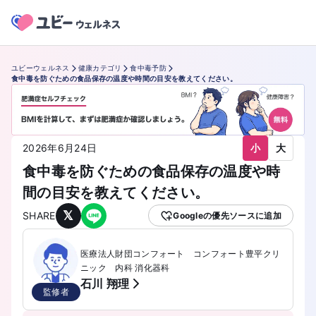
ユビーウェルネス
健康カテゴリ
食中毒予防
食中毒を防ぐための食品保存の温度や時間の目安を教えてください。
小
大
2026年6月24日
食中毒を防ぐための食品保存の温度や時
間の目安を教えてください。
𝕏
SHARE
Googleの優先ソースに追加
医療法人財団コンフォート コンフォート豊平クリ
ニック 内科 消化器科
石川 翔理
監修者