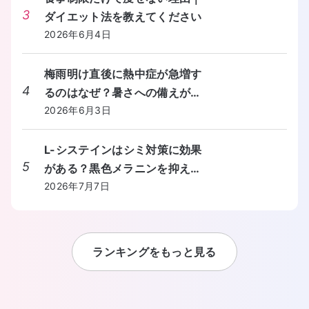
3
ダイエット法を教えてください
2026年6月4日
梅雨明け直後に熱中症が急増す
4
るのはなぜ？暑さへの備えが間
に合わないときの対処法を教え
2026年6月3日
てください。
L-システインはシミ対策に効果
5
がある？黒色メラニンを抑える
しくみと食事からの摂り方を教
2026年7月7日
えてください。
ランキングをもっと見る