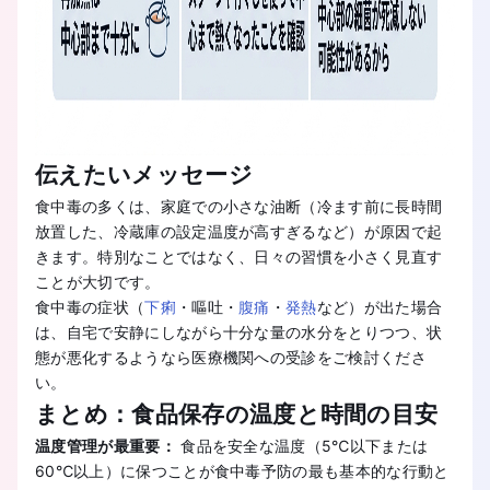
伝えたいメッセージ
食中毒の多くは、家庭での小さな油断（冷ます前に長時間
放置した、冷蔵庫の設定温度が高すぎるなど）が原因で起
きます。特別なことではなく、日々の習慣を小さく見直す
ことが大切です。
食中毒の症状（
下痢
・嘔吐・
腹痛
・
発熱
など）が出た場合
は、自宅で安静にしながら十分な量の水分をとりつつ、状
態が悪化するようなら医療機関への受診をご検討くださ
い。
まとめ：食品保存の温度と時間の目安
温度管理が最重要：
食品を安全な温度（5℃以下または
60℃以上）に保つことが食中毒予防の最も基本的な行動と