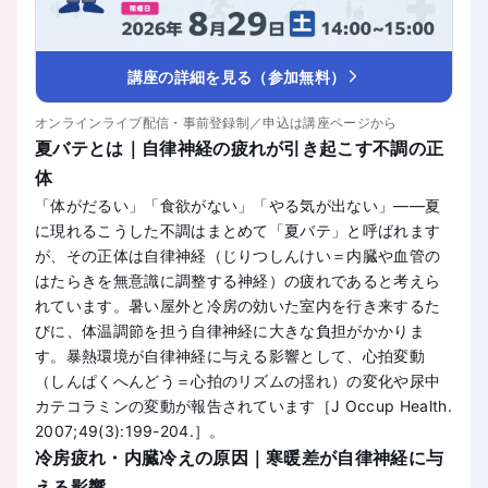
講座の詳細を見る（参加無料）
オンラインライブ配信・事前登録制／申込は講座ページから
夏バテとは｜自律神経の疲れが引き起こす不調の正
体
「体がだるい」「食欲がない」「やる気が出ない」——夏
に現れるこうした不調はまとめて「夏バテ」と呼ばれます
が、その正体は自律神経（じりつしんけい＝内臓や血管の
はたらきを無意識に調整する神経）の疲れであると考えら
れています。暑い屋外と冷房の効いた室内を行き来するた
びに、体温調節を担う自律神経に大きな負担がかかりま
す。暴熱環境が自律神経に与える影響として、心拍変動
（しんぱくへんどう＝心拍のリズムの揺れ）の変化や尿中
カテコラミンの変動が報告されています［J Occup Health.
2007;49(3):199-204.］。
冷房疲れ・内臓冷えの原因｜寒暖差が自律神経に与
える影響