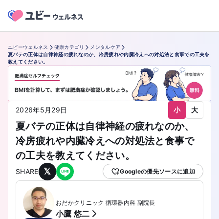
ユビーウェルネス
健康カテゴリ
メンタルケア
夏バテの正体は自律神経の疲れなのか、冷房疲れや内臓冷えへの対処法と食事での工夫を
教えてください。
小
大
2026年5月29日
夏バテの正体は自律神経の疲れなのか、
冷房疲れや内臓冷えへの対処法と食事で
の工夫を教えてください。
𝕏
SHARE
Googleの優先ソースに追加
おだかクリニック 循環器内科 副院長
小鷹 悠二