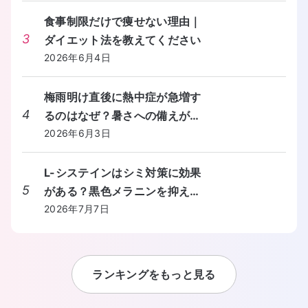
い。
食事制限だけで痩せない理由｜
3
ダイエット法を教えてください
2026年6月4日
梅雨明け直後に熱中症が急増す
4
るのはなぜ？暑さへの備えが間
に合わないときの対処法を教え
2026年6月3日
てください。
L-システインはシミ対策に効果
5
がある？黒色メラニンを抑える
しくみと食事からの摂り方を教
2026年7月7日
えてください。
ランキングをもっと見る