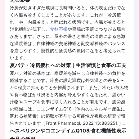
冷房が効きすぎた環境に長時間いると、体の表面だけでな
く内臓も冷えてしまうことがあります。これが「冷房疲
れ」や「内臓冷え」と呼ばれる状態です。内臓が冷えると
消化機能が低下し、
食欲不振
や胃腸の不調につながる場合
があります。さらに、屋外の暑さと室内の冷房による急激
な温度差は、自律神経の交感神経と副交感神経のバランス
を崩しやすく、慢性的な疲労感の原因になると考えられて
います。
夏バテ・冷房疲れへの対策｜生活習慣と食事の工夫
夏バテ対策の基本は、寒暖差を減らし自律神経への負担を
軽減することです。冷房の設定温度は外気温との差を5〜
7℃程度に抑えることが推奨されます。また、冷たい飲み物
や食べ物ばかり摂ると内臓が冷えやすくなるため、温かい
汁物やスープを食事に取り入れることが有用です。疲労感
の軽減には、コエンザイムQ10（体内のエネルギー産生に
関わる補酵素）の摂取が寄与する可能性が複数の研究で報
告されています［Front Pharmacol. 2022;13:883251.］。
ヘスペリジンやコエンザイムQ10を含む機能性表示
食品の活用