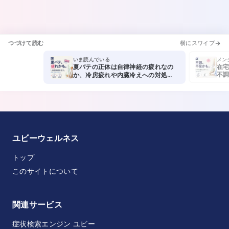
つづけて読む
横にスワイプ
いま読んでいる
メン
夏バテの正体は自律神経の疲れなの
在宅
不調
か、冷房疲れや内臓冷えへの対処法
の関
と食事での工夫を教えてください。
さい
ユビーウェルネス
トップ
このサイトについて
関連サービス
症状検索エンジン ユビー