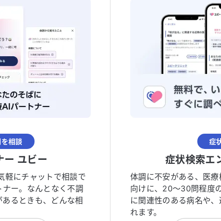
調を相談
症
ナー ユビー
症状検索エ
気軽にチャットで相談で
体調に不安がある、医療
トナー。なんとなく不調
向けに、20〜30問程
があるときも、どんな相
に関連性のある病名や、
れます。