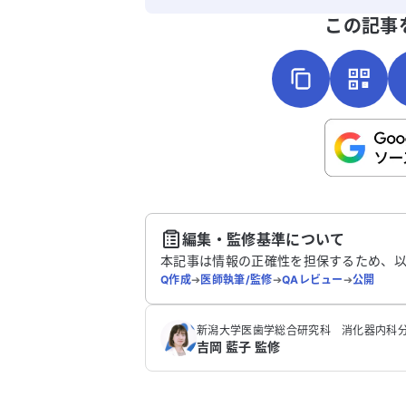
よろしければ、ご意見・ご感想をお
この記事
こちらは送信専用のフォームです。氏名や
さい。
送
編集・監修基準について
本記事は情報の正確性を担保するため、
Q作成
➔
医師執筆/監修
➔
QAレビュー
➔
公開
新潟大学医歯学総合研究科 消化器内科分
吉岡 藍子 監修