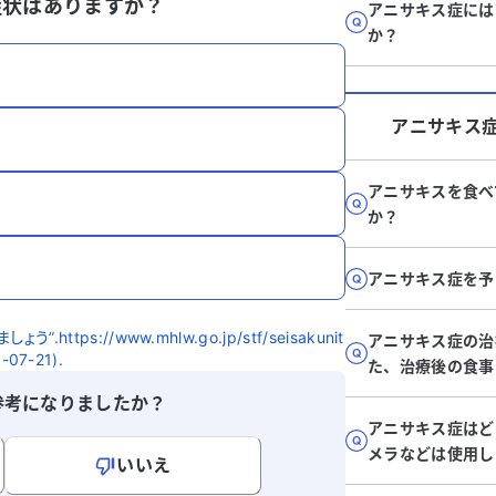
症状はありますか？
アニサキス症には
か？
アニサキス
アニサキスを食べ
か？
アニサキス症を予
ps://www.mhlw.go.jp/stf/seisakunit
アニサキス症の治
-07-21).
た、治療後の食事
参考になりましたか？
アニサキス症はど
メラなどは使用し
いいえ