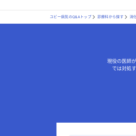
ユビー病気のQ&Aトップ
診療科から探す
消
現役の医師
では対処