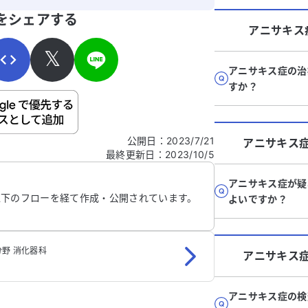
寄せください。
をシェアする
アニサキス
𝕏
アニサキス症の治
すか？
ご自身の病気の詳細などの個人情報は入れないでくだ
公開日
：
2023/7/21
アニサキス
最終更新日
：
2023/10/5
信する
アニサキス症が疑
以下のフローを経て作成・公開されています。
よいですか？
野 消化器科
アニサキス
アニサキス症の検