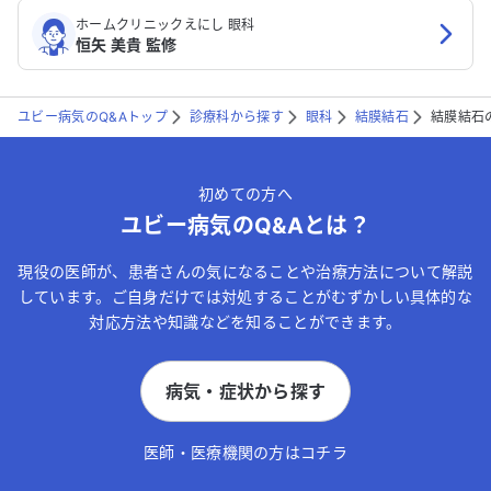
ホームクリニックえにし 眼科
恒矢 美貴 監修
ユビー病気のQ&Aトップ
診療科から探す
眼科
結膜結石
結膜結石
初めての方へ
ユビー病気のQ&Aとは？
現役の医師が、患者さんの気になることや治療方法について解説
しています。ご自身だけでは対処することがむずかしい具体的な
対応方法や知識などを知ることができます。
病気・症状から探す
医師・医療機関の方はコチラ