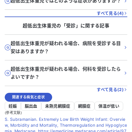
超低出生体重児ではどのような症状がありますか？
すべて見る(
4
)
超低出生体重児
の「
受診
」に関する記事
超低出生体重児が疑われる場合、病院を受診する目
安はありますか？
超低出生体重児が疑われる場合、何科を受診したら
よいですか？
すべて見る(
2
)
関連する病気と症状
妊娠
脳出血
未熟児網膜症
網膜症
体温が低い
(参考文献)
S. Subramanian. Extremely Low Birth Weight Infant: Overvie
w, Morbidity and Mortality, Thermoregulation and Hypoglyce
mia. Medscape, https://emedicine.medscape.com/article/97