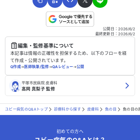
𝕏
こちらは送信専用のフォームです。氏名やご自身の病気の詳細な
公開日
：
2026/6/2
どの個人情報は入れないでください。
最終更新日
：
2026/6/2
編集・監修基準について
送信する
本記事は情報の正確性を担保するため、以下のフローを経
て作成・公開されています。
Q作成
➔
医師執筆/監修
➔
QAレビュー
➔
公開
平塚市民病院 皮膚科
髙岡 真梨子 監修
ユビー病気のQ&Aトップ
診療科から探す
皮膚科
魚の目
魚の目の
初めての方へ