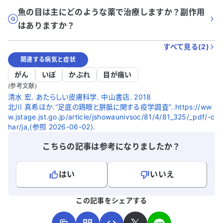
魚の目は主にどのような薬で治療しますか？副作用
はありますか？
すべて見る(
2
)
関連する病気と症状
がん
いぼ
かぶれ
目が痛い
(参考文献)
清水 宏. あたらしい皮膚科学. 中山書店. 2018
北川 真希ほか.“足底の鶏眼と胼胝に関する疫学調査”..https://ww
w.jstage.jst.go.jp/article/jshowaunivsoc/81/4/81_325/_pdf/-c
har/ja,(参照 2026-06-02).
こちらの記事は参考になりましたか？
はい
いいえ
よろしければ、ご意見・ご感想をお寄せください。
この記事をシェアする