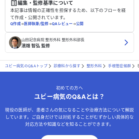
編集・監修基準について
送信する
本記事は情報の正確性を担保するため、以下のフローを経
て作成・公開されています。
Q作成
➔
医師執筆/監修
➔
QAレビュー
➔
公開
山田記念病院 整形外科 整形外科部長
濱畑 智弘 監修
ユビー病気のQ&Aトップ
診療科から探す
整形外科
手根管症候群
初めての方へ
ユビー病気のQ&Aとは？
現役の医師が、患者さんの気になることや治療方法について解説
しています。ご自身だけでは対処することがむずかしい具体的な
対応方法や知識などを知ることができます。