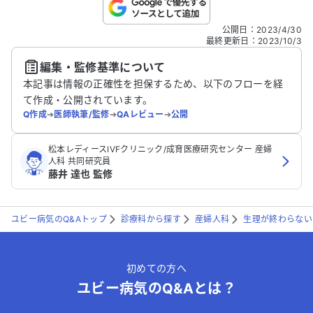
こちらは送信専用のフォームです。氏名やご自身の病気の詳細な
公開日
：
2023/4/30
どの個人情報は入れないでください。
最終更新日
：
2023/10/3
編集・監修基準について
送信する
本記事は情報の正確性を担保するため、以下のフローを経
て作成・公開されています。
Q作成
➔
医師執筆/監修
➔
QAレビュー
➔
公開
松本レディースIVFクリニック/成育医療研究センター 産婦
人科 共同研究員
藤井 達也 監修
ユビー病気のQ&Aトップ
診療科から探す
産婦人科
生理が終わらない
初めての方へ
ユビー病気のQ&Aとは？