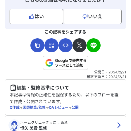
こちらの記事は参考になりましたか？
はい
いいえ
よろしければ、ご意見・ご感想をお寄せください。
この記事をシェアする
𝕏
こちらは送信専用のフォームです。氏名やご自身の病気の詳細な
公開日
：
2024/2/21
どの個人情報は入れないでください。
最終更新日
：
2024/2/21
編集・監修基準について
送信する
本記事は情報の正確性を担保するため、以下のフローを経
て作成・公開されています。
Q作成
➔
医師執筆/監修
➔
QAレビュー
➔
公開
ホームクリニックえにし 眼科
恒矢 美貴 監修