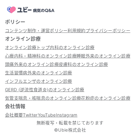
ポリシー
コンテンツ制作・運営ポリシー
利用規約
プライバシーポリシー
オンライン診療
オンライン診療トップ
内科のオンライン診療
心療内科・精神科のオンライン診療
睡眠外来のオンライン診療
頭痛外来のオンライン診療
皮膚科のオンライン診療
生活習慣病外来のオンライン診療
インフルエンザのオンライン診療
GERD (逆流性食道炎)のオンライン診療
気管支喘息・咳喘息のオンライン診療
花粉症のオンライン診療
会社情報
会社概要
Twitter
YouTube
Instagram
無断複写・転載を禁じております
©Ubie株式会社