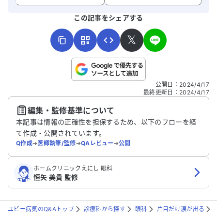
よろしければ、ご意見・ご感想をお寄せください。
この記事をシェアする
𝕏
こちらは送信専用のフォームです。氏名やご自身の病気の詳細な
公開日
：
2024/4/17
どの個人情報は入れないでください。
最終更新日
：
2024/4/17
編集・監修基準について
送信する
本記事は情報の正確性を担保するため、以下のフローを経
て作成・公開されています。
Q作成
➔
医師執筆/監修
➔
QAレビュー
➔
公開
ホームクリニックえにし 眼科
恒矢 美貴 監修
ユビー病気のQ&Aトップ
診療科から探す
眼科
片目だけ涙が出る