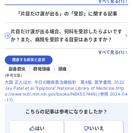
すべて見る(
1
)
「片目だけ涙が出る」
の「
受診
」に関する記事
片目だけ涙が出る場合、何科を受診したらよいです
か？また、病院を受診する目安はありますか？
すべて見る(
1
)
関連する病気と症状
副鼻腔炎
群発頭痛
頭痛
(参考文献)
大路 正人ほか. 今日の眼疾患治療指針 第4版. 医学書院. 2022
Jay Patel et al.“Epiphora”.National Library of Medicine.http
s://www.ncbi.nlm.nih.gov/books/NBK557449/,(参照 2024-04
-17).
こちらの記事は参考になりましたか？
はい
いいえ