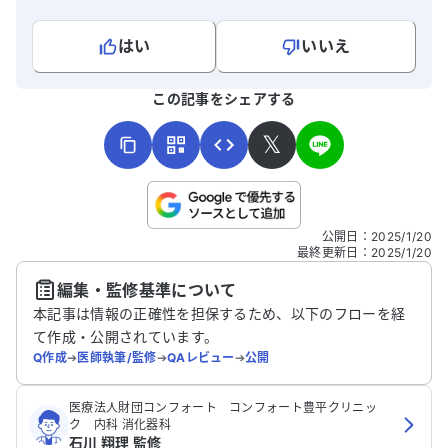
はい
いいえ
よろしければ、ご意見・ご感想をお寄せください。
この記事をシェアする
𝕏
こちらは送信専用のフォームです。氏名やご自身の病気の詳細な
公開日
：
2025/1/20
どの個人情報は入れないでください。
最終更新日
：
2025/1/20
編集・監修基準について
送信する
本記事は情報の正確性を担保するため、以下のフローを経
て作成・公開されています。
Q作成
➔
医師執筆/監修
➔
QAレビュー
➔
公開
医療法人財団コンフォート コンフォート豊平クリニッ
ク 内科 消化器科
石川 翔理 監修