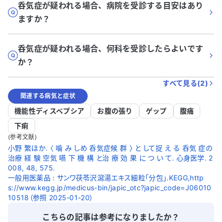
呑気症が疑われる場合、病院を受診する目安はあり
ますか？
呑気症が疑われる場合、何科を受診したらよいです
か？
すべて見る(
2
)
関連する病気と症状
機能性ディスペプシア
お腹の張り
ゲップ
腹痛
下痢
(参考文献)
小野 繁ほか. 〈 噛 み しめ 呑気症候 群 〉 と して捉 え る 呑気 症の
治療 経 験 空気 嚥 下 機 構 と治 療 効 果 に つ い て. 心身医学. 2
008, 48, 575.
一般用医薬品 : サンワ茯苓沢瀉湯エキス細粒「分包」.KEGG,http
s://www.kegg.jp/medicus-bin/japic_otc?japic_code=J06010
10518（参照 2025-01-20）
こちらの記事は参考になりましたか？