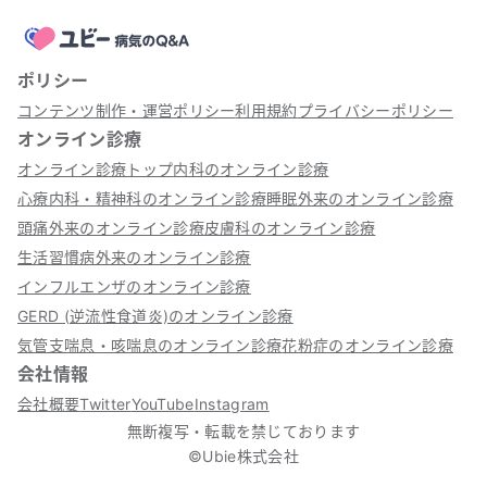
ポリシー
コンテンツ制作・運営ポリシー
利用規約
プライバシーポリシー
オンライン診療
オンライン診療トップ
内科のオンライン診療
心療内科・精神科のオンライン診療
睡眠外来のオンライン診療
頭痛外来のオンライン診療
皮膚科のオンライン診療
生活習慣病外来のオンライン診療
インフルエンザのオンライン診療
GERD (逆流性食道炎)のオンライン診療
気管支喘息・咳喘息のオンライン診療
花粉症のオンライン診療
会社情報
会社概要
Twitter
YouTube
Instagram
無断複写・転載を禁じております
©Ubie株式会社