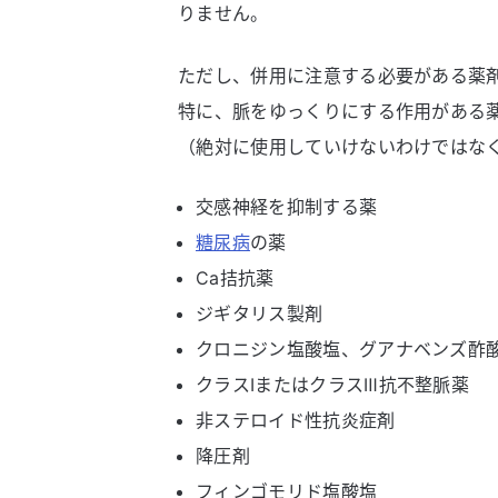
りません。
ただし、併用に注意する必要がある薬
特に、脈をゆっくりにする作用がある
（絶対に使用していけないわけではな
交感神経を抑制する薬
糖尿病
の薬
Ca拮抗薬
ジギタリス製剤
クロニジン塩酸塩、グアナベンズ酢
クラスⅠまたはクラスⅢ抗不整脈薬
非ステロイド性抗炎症剤
降圧剤
フィンゴモリド塩酸塩