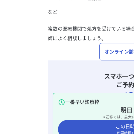
など
複数の医療機関で処方を受けている場
師によく相談しましょう。
オンライン診
スマホ一
ご予
一番早い診察枠
明
※初診では、最大
1
この日
所要時間