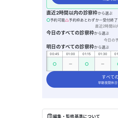
直近2時間以内の診察枠
から選ぶ
予約可能
予約枠あとわずか
受付終了
直近2時間以
今日のすべての診察枠
から選ぶ
今日の
明日のすべての診察枠
から選ぶ
00:00
00:15
00:30
00:45
01:00
01:15
01:30
01
すべて
早朝夜間休日
編集・監修基準について