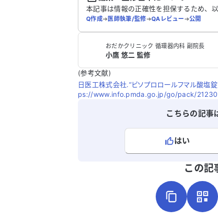
本記事は情報の正確性を担保するため、
Q作成
➔
医師執筆/監修
➔
QAレビュー
➔
公開
おだかクリニック 循環器内科 副院長
小鷹 悠二 監修
(参考文献)
日医工株式会社.“ビソプロロールフマル酸塩錠
ps://www.info.pmda.go.jp/go/pack/2123
こちらの記事
はい
よろしければ、ご意見・ご感想をお
この記