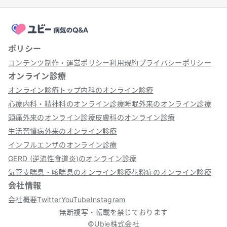
ポリシー
コンテンツ制作・運営ポリシー
利用規約
プライバシーポリシー
オンライン診療
オンライン診療トップ
内科のオンライン診療
心療内科・精神科のオンライン診療
睡眠外来のオンライン診療
頭痛外来のオンライン診療
皮膚科のオンライン診療
生活習慣病外来のオンライン診療
インフルエンザのオンライン診療
GERD (逆流性食道炎)のオンライン診療
気管支喘息・咳喘息のオンライン診療
花粉症のオンライン診療
会社情報
会社概要
Twitter
YouTube
Instagram
無断複写・転載を禁じております
©Ubie株式会社