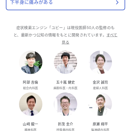
下半身に痛みがある
症状検索エンジン「ユビー」は現役医師50人の監修のも
と、最新かつ公知の情報をもとに開発されています。
すべて
見る
阿部 吉倫
五十嵐 健史
金沢 誠司
総合内科医
麻酔科医・内科医
産婦人科医
山﨑 龍一
折茂 圭介
原瀬 翔平
精神科医
呼吸器内科医
脳神経内科医