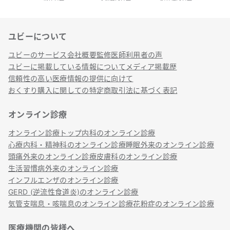
ユビーについて
リンク
ユビーのサービス
会社概要
監修医師
利用者の声
ユビーに掲載している情報について
メディア掲載歴
信頼性の高い医療情報の提供に向けて
おくすり購入に関しての特定商取引法に基づく表記
オンライン診療
オンライン診療トップ
内科のオンライン診療
心療内科・精神科のオンライン診療
睡眠外来のオンライン診療
頭痛外来のオンライン診療
皮膚科のオンライン診療
生活習慣病外来のオンライン診療
インフルエンザのオンライン診療
GERD (逆流性食道炎)のオンライン診療
気管支喘息・咳喘息のオンライン診療
花粉症のオンライン診療
医療機関の皆様へ