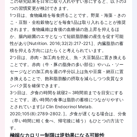
この研究結果を日常に取り入れやすい形にすると、以下の3
つの習慣変更が検討できます。
1つ目は、食物繊維を毎食摂ることです。野菜・海藻・きの
こ・豆類・全粒穀物などを毎食1品は取り入れることが推奨
されます。食物繊維は食後の血糖値の急上昇を抑えるほ
か、腸内細菌のエサとなって短鎖脂肪酸の産生を促す可能
性があり[Nutrition. 2016;32(2):217-221.]、内臓脂肪の蓄
積を抑える方向にはたらくと考えられています。
2つ目は、赤肉・加工肉を控え、魚・大豆製品に置き換える
ことです。赤肉（牛・豚の脂身の多い部位）やハム・ソー
セージなどの加工肉を週の半分以上は魚や豆腐・納豆に置
き換えることで、飽和脂肪酸の摂取を減らしつつ良質なタ
ンパク質を確保できます。
3つ目は、夕食の時間を就寝2～3時間前までを目安にする
ことです。遅い時間の食事は脂肪の蓄積につながりやすい
とされています[J Clin Endocrinol Metab.
2020;105(8):2789-2802. ]。夕食が遅くなる場合は、分食
（早い時間に軽く食べ、帰宅後に補う）もひとつの方法で
す。
極端なカロリー制限は逆効果になる可能性