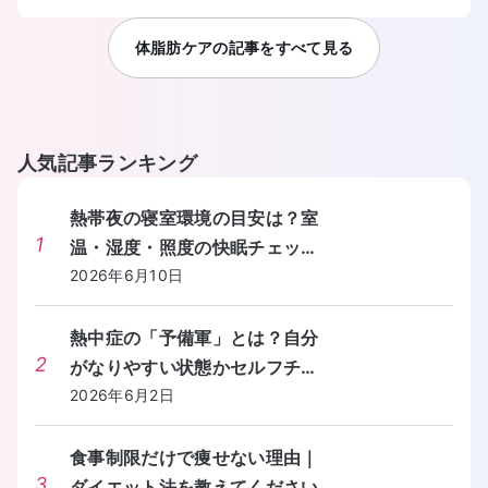
体脂肪ケア
の記事をすべて見る
人気記事ランキング
熱帯夜の寝室環境の目安は？室
1
温・湿度・照度の快眠チェック
リストを教えてください。
2026年6月10日
熱中症の「予備軍」とは？自分
2
がなりやすい状態かセルフチェ
ックする方法を教えてくださ
2026年6月2日
い。
食事制限だけで痩せない理由｜
3
ダイエット法を教えてください