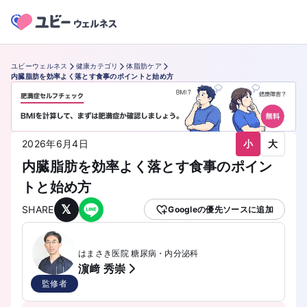
ユビーウェルネス
健康カテゴリ
体脂肪ケア
内臓脂肪を効率よく落とす食事のポイントと始め方
小
大
2026年6月4日
内臓脂肪を効率よく落とす食事のポイン
トと始め方
𝕏
SHARE
Googleの優先ソースに追加
はまさき医院 糖尿病・内分泌科
濵﨑 秀崇
監修者