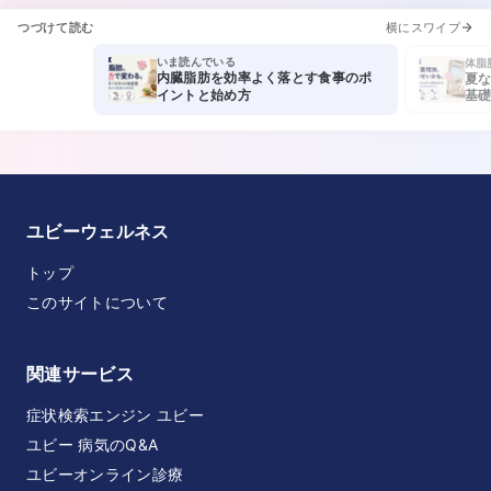
つづけて読む
横にスワイプ
いま読んでいる
体脂
内臓脂肪を効率よく落とす食事のポ
夏な
基礎
イントと始め方
も太
ユビーウェルネス
トップ
このサイトについて
関連サービス
症状検索エンジン ユビー
ユビー 病気のQ&A
ユビーオンライン診療