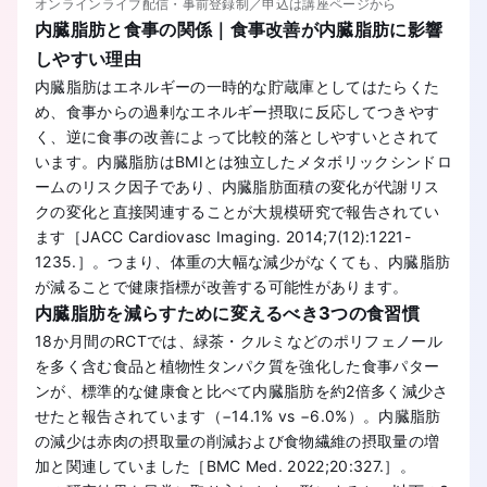
オンラインライブ配信・事前登録制／申込は講座ページから
内臓脂肪と食事の関係｜食事改善が内臓脂肪に影響
しやすい理由
内臓脂肪はエネルギーの一時的な貯蔵庫としてはたらくた
め、食事からの過剰なエネルギー摂取に反応してつきやす
く、逆に食事の改善によって比較的落としやすいとされて
います。内臓脂肪はBMIとは独立したメタボリックシンドロ
ームのリスク因子であり、内臓脂肪面積の変化が代謝リス
クの変化と直接関連することが大規模研究で報告されてい
ます［JACC Cardiovasc Imaging. 2014;7(12):1221-
1235.］。つまり、体重の大幅な減少がなくても、内臓脂肪
が減ることで健康指標が改善する可能性があります。
内臓脂肪を減らすために変えるべき3つの食習慣
18か月間のRCTでは、緑茶・クルミなどのポリフェノール
を多く含む食品と植物性タンパク質を強化した食事パター
ンが、標準的な健康食と比べて内臓脂肪を約2倍多く減少さ
せたと報告されています（−14.1% vs −6.0%）。内臓脂肪
の減少は赤肉の摂取量の削減および食物繊維の摂取量の増
加と関連していました［BMC Med. 2022;20:327.］。