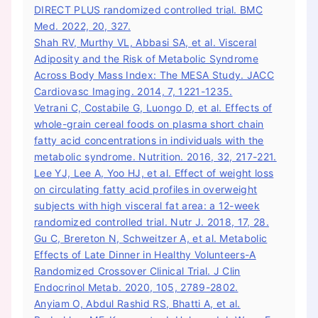
DIRECT PLUS randomized controlled trial. BMC
Med. 2022, 20, 327.
Shah RV, Murthy VL, Abbasi SA, et al. Visceral
Adiposity and the Risk of Metabolic Syndrome
Across Body Mass Index: The MESA Study. JACC
Cardiovasc Imaging. 2014, 7, 1221-1235.
Vetrani C, Costabile G, Luongo D, et al. Effects of
whole-grain cereal foods on plasma short chain
fatty acid concentrations in individuals with the
metabolic syndrome. Nutrition. 2016, 32, 217-221.
Lee YJ, Lee A, Yoo HJ, et al. Effect of weight loss
on circulating fatty acid profiles in overweight
subjects with high visceral fat area: a 12-week
randomized controlled trial. Nutr J. 2018, 17, 28.
Gu C, Brereton N, Schweitzer A, et al. Metabolic
Effects of Late Dinner in Healthy Volunteers-A
Randomized Crossover Clinical Trial. J Clin
Endocrinol Metab. 2020, 105, 2789-2802.
Anyiam O, Abdul Rashid RS, Bhatti A, et al.