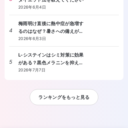
2026年6月4日
梅雨明け直後に熱中症が急増す
4
るのはなぜ？暑さへの備えが間
に合わないときの対処法を教え
2026年6月3日
てください。
L-システインはシミ対策に効果
5
がある？黒色メラニンを抑える
しくみと食事からの摂り方を教
2026年7月7日
えてください。
ランキングをもっと見る