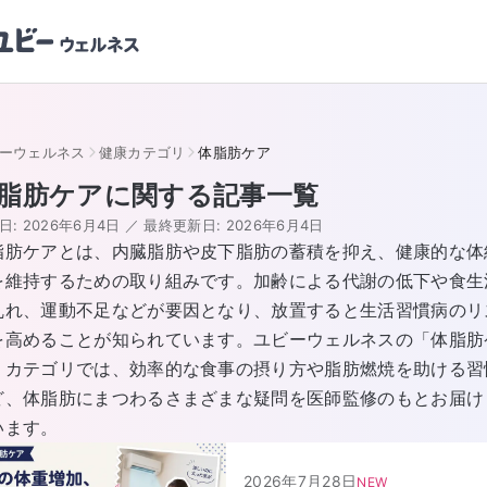
ーウェルネス
健康カテゴリ
体脂肪ケア
脂肪ケア
に関する記事一覧
日:
2026年6月4日
／
最終更新日:
2026年6月4日
脂肪ケアとは、内臓脂肪や皮下脂肪の蓄積を抑え、健康的な体
を維持するための取り組みです。加齢による代謝の低下や食生
乱れ、運動不足などが要因となり、放置すると生活習慣病のリ
を高めることが知られています。ユビーウェルネスの「体脂肪
」カテゴリでは、効率的な食事の摂り方や脂肪燃焼を助ける習
ど、体脂肪にまつわるさまざまな疑問を医師監修のもとお届け
います。
2026年7月28日
NEW