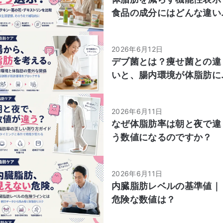
食品の成分にはどんな違い
がありますか？茶カテキ
ン・葛の花由来イソフラボ
2026年6月12日
ン・難消化性デキストリン
デブ菌とは？痩せ菌との違
の特徴を教えてください。
いと、腸内環境が体脂肪に
影響するしくみ
2026年6月11日
なぜ体脂肪率は朝と夜で違
う数値になるのですか？
2026年6月11日
内臓脂肪レベルの基準値｜
危険な数値は？