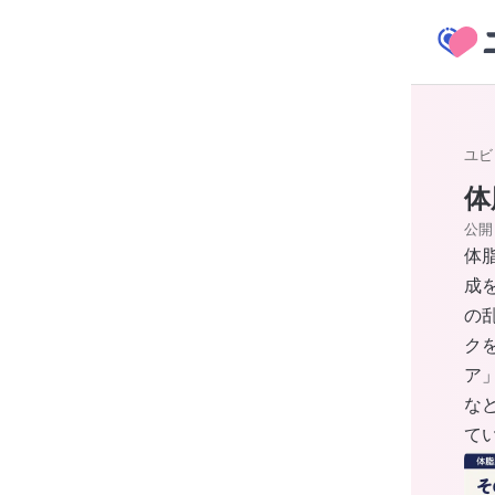
ユビ
体
公開
体
成
の
ク
ア
な
て