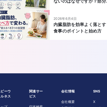
ないのはなぜですか？部分
痩せの真実と実践的な対処
法を教えてください。
2026年6月4日
内臓脂肪を効率よく落とす
食事のポイントと始め方
ユビーウ
関連サー
会社情報
SNS
ェルネス
ビス
会社概要
X
トップ
症状検索