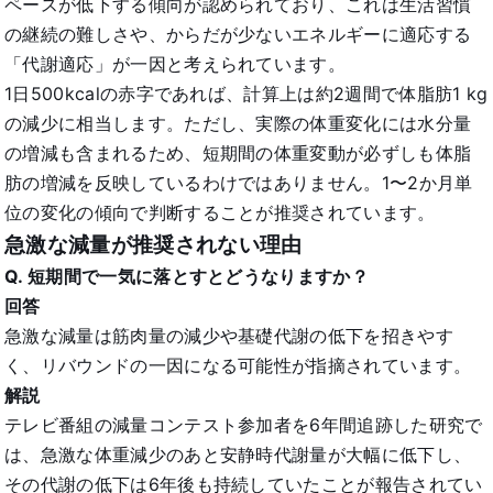
ペースが低下する傾向が認められており、これは生活習慣
の継続の難しさや、からだが少ないエネルギーに適応する
「代謝適応」が一因と考えられています。
1日500kcalの赤字であれば、計算上は約2週間で体脂肪1 kg
の減少に相当します。ただし、実際の体重変化には水分量
の増減も含まれるため、短期間の体重変動が必ずしも体脂
肪の増減を反映しているわけではありません。1〜2か月単
位の変化の傾向で判断することが推奨されています。
急激な減量が推奨されない理由
Q. 短期間で一気に落とすとどうなりますか？
回答
急激な減量は筋肉量の減少や基礎代謝の低下を招きやす
く、リバウンドの一因になる可能性が指摘されています。
解説
テレビ番組の減量コンテスト参加者を6年間追跡した研究で
は、急激な体重減少のあと安静時代謝量が大幅に低下し、
その代謝の低下は6年後も持続していたことが報告されてい