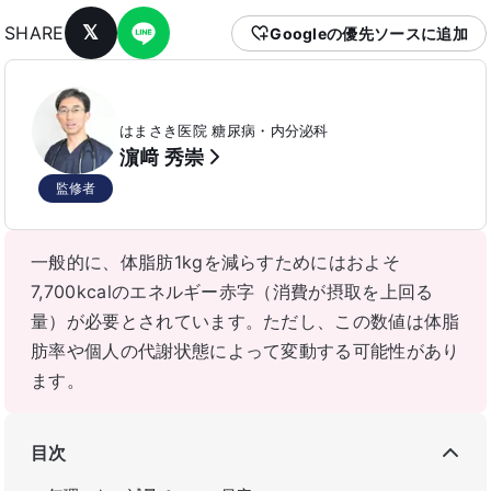
𝕏
SHARE
Googleの優先ソースに追加
はまさき医院 糖尿病・内分泌科
濵﨑 秀崇
監修者
一般的に、体脂肪1kgを減らすためにはおよそ
7,700kcalのエネルギー赤字（消費が摂取を上回る
量）が必要とされています。ただし、この数値は体脂
肪率や個人の代謝状態によって変動する可能性があり
ます。
目次