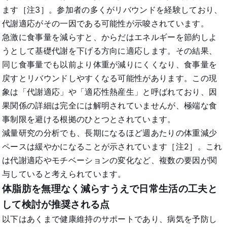
ます［注3］。参加者の多くがリバウンドを経験しており、
代謝適応がその一因である可能性が示唆されています。
急激に食事量を減らすと、からだはエネルギーを節約しよ
うとして基礎代謝を下げる方向に適応します。その結果、
同じ食事量でも以前より体重が減りにくくなり、食事量を
戻すとリバウンドしやすくなる可能性があります。この現
象は「代謝適応」や「適応性熱産生」と呼ばれており、因
果関係の詳細は完全には解明されていませんが、極端な食
事制限を避ける根拠のひとつとされています。
減量研究の分析でも、長期になるほど週あたりの体重減少
ペースは緩やかになることが示されています［注2］。これ
は代謝適応やモチベーションの変化など、複数の要因が関
与していると考えられています。
体脂肪を無理なく減らすうえで日常生活の工夫と
して検討が推奨される点
以下はあくまで健康維持のサポートであり、病気を予防し