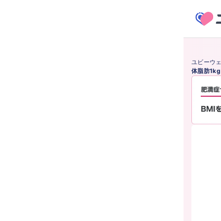
ユビーウ
体脂肪1k