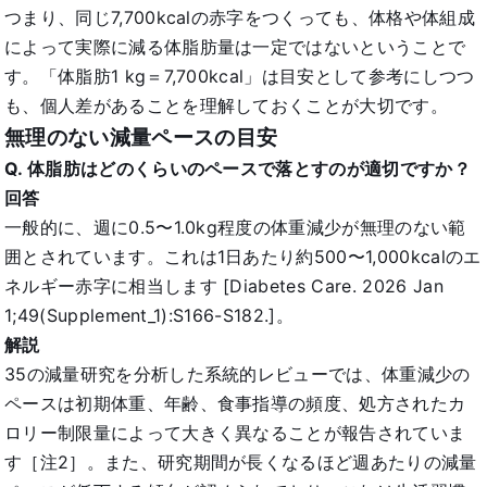
つまり、同じ7,700kcalの赤字をつくっても、体格や体組成
によって実際に減る体脂肪量は一定ではないということで
す。「体脂肪1 kg＝7,700kcal」は目安として参考にしつつ
も、個人差があることを理解しておくことが大切です。
無理のない減量ペースの目安
Q. 体脂肪はどのくらいのペースで落とすのが適切ですか？
回答
一般的に、週に0.5〜1.0kg程度の体重減少が無理のない範
囲とされています。これは1日あたり約500〜1,000kcalのエ
ネルギー赤字に相当します [Diabetes Care. 2026 Jan
1;49(Supplement_1):S166-S182.]。
解説
35の減量研究を分析した系統的レビューでは、体重減少の
ペースは初期体重、年齢、食事指導の頻度、処方されたカ
ロリー制限量によって大きく異なることが報告されていま
す［注2］。また、研究期間が長くなるほど週あたりの減量