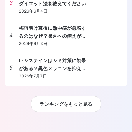
3
ダイエット法を教えてください
2026年6月4日
梅雨明け直後に熱中症が急増す
4
るのはなぜ？暑さへの備えが間
に合わないときの対処法を教え
2026年6月3日
てください。
L-システインはシミ対策に効果
5
がある？黒色メラニンを抑える
しくみと食事からの摂り方を教
2026年7月7日
えてください。
ランキングをもっと見る