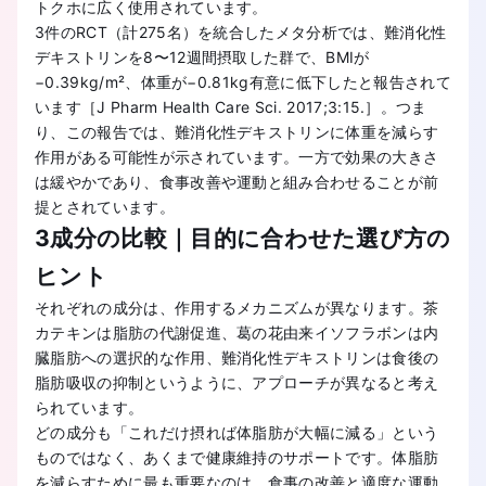
トクホに広く使用されています。
3件のRCT（計275名）を統合したメタ分析では、難消化性
デキストリンを8〜12週間摂取した群で、BMIが
−0.39kg/m²、体重が−0.81kg有意に低下したと報告されて
います［J Pharm Health Care Sci. 2017;3:15.］。つま
り、この報告では、難消化性デキストリンに体重を減らす
作用がある可能性が示されています。一方で効果の大きさ
は緩やかであり、食事改善や運動と組み合わせることが前
提とされています。
3成分の比較｜目的に合わせた選び方の
ヒント
それぞれの成分は、作用するメカニズムが異なります。茶
カテキンは脂肪の代謝促進、葛の花由来イソフラボンは内
臓脂肪への選択的な作用、難消化性デキストリンは食後の
脂肪吸収の抑制というように、アプローチが異なると考え
られています。
どの成分も「これだけ摂れば体脂肪が大幅に減る」という
ものではなく、あくまで健康維持のサポートです。体脂肪
を減らすために最も重要なのは、食事の改善と適度な運動