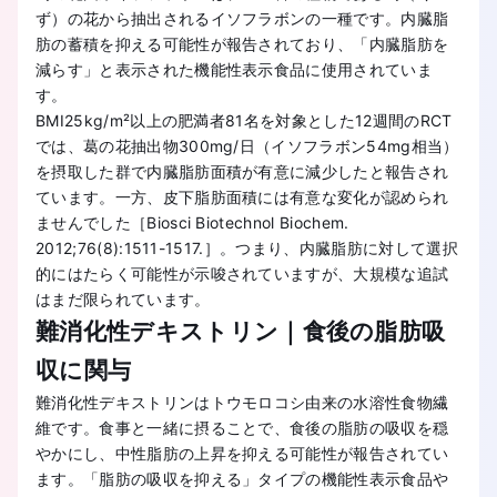
ず）の花から抽出されるイソフラボンの一種です。内臓脂
肪の蓄積を抑える可能性が報告されており、「内臓脂肪を
減らす」と表示された機能性表示食品に使用されていま
す。
BMI25kg/m²以上の肥満者81名を対象とした12週間のRCT
では、葛の花抽出物300mg/日（イソフラボン54mg相当）
を摂取した群で内臓脂肪面積が有意に減少したと報告され
ています。一方、皮下脂肪面積には有意な変化が認められ
ませんでした［Biosci Biotechnol Biochem.
2012;76(8):1511-1517.］。つまり、内臓脂肪に対して選択
的にはたらく可能性が示唆されていますが、大規模な追試
はまだ限られています。
難消化性デキストリン｜食後の脂肪吸
収に関与
難消化性デキストリンはトウモロコシ由来の水溶性食物繊
維です。食事と一緒に摂ることで、食後の脂肪の吸収を穏
やかにし、中性脂肪の上昇を抑える可能性が報告されてい
ます。「脂肪の吸収を抑える」タイプの機能性表示食品や