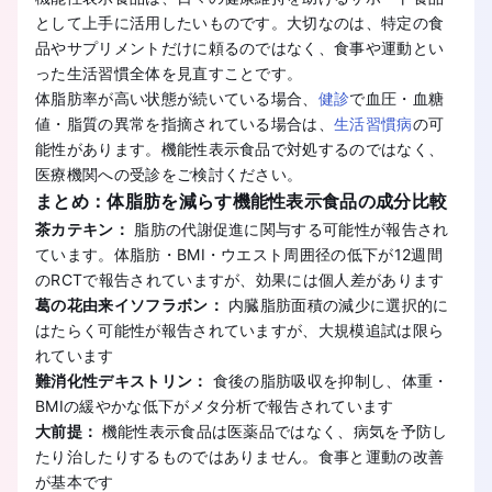
として上手に活用したいものです。大切なのは、特定の食
品やサプリメントだけに頼るのではなく、食事や運動とい
った生活習慣全体を見直すことです。
体脂肪率が高い状態が続いている場合、
健診
で血圧・血糖
値・脂質の異常を指摘されている場合は、
生活習慣病
の可
能性があります。機能性表示食品で対処するのではなく、
医療機関への受診をご検討ください。
まとめ：体脂肪を減らす機能性表示食品の成分比較
茶カテキン：
脂肪の代謝促進に関与する可能性が報告され
ています。体脂肪・BMI・ウエスト周囲径の低下が12週間
のRCTで報告されていますが、効果には個人差があります
葛の花由来イソフラボン：
内臓脂肪面積の減少に選択的に
はたらく可能性が報告されていますが、大規模追試は限ら
れています
難消化性デキストリン：
食後の脂肪吸収を抑制し、体重・
BMIの緩やかな低下がメタ分析で報告されています
大前提：
機能性表示食品は医薬品ではなく、病気を予防し
たり治したりするものではありません。食事と運動の改善
が基本です