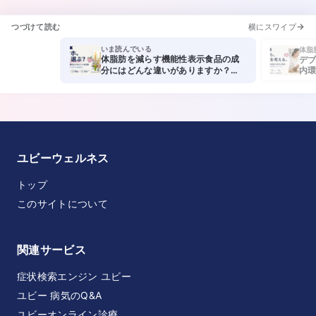
つづけて読む
横にスワイプ
いま読んでいる
体脂
体脂肪を減らす機能性表示食品の成
デブ
内環
分にはどんな違いがありますか？茶
カテキン・葛の花由来イソフラボ
ン・難消化性デキストリンの特徴を
教えてください。
ユビーウェルネス
トップ
このサイトについて
関連サービス
症状検索エンジン ユビー
ユビー 病気のQ&A
ユビーオンライン診療