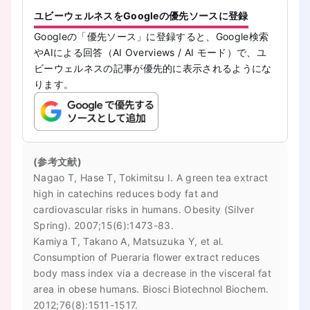
ユビーウェルネスをGoogleの優先ソースに登録
Googleの「優先ソース」に登録すると、Google検索
やAIによる回答（AI Overviews / AI モード）で、ユ
ビーウェルネスの記事が優先的に表示されるようにな
ります。
(参考文献)
Nagao T, Hase T, Tokimitsu I. A green tea extract
high in catechins reduces body fat and
cardiovascular risks in humans. Obesity (Silver
Spring). 2007;15(6):1473-83.
Kamiya T, Takano A, Matsuzuka Y, et al.
Consumption of Pueraria flower extract reduces
body mass index via a decrease in the visceral fat
area in obese humans. Biosci Biotechnol Biochem.
2012;76(8):1511-1517.