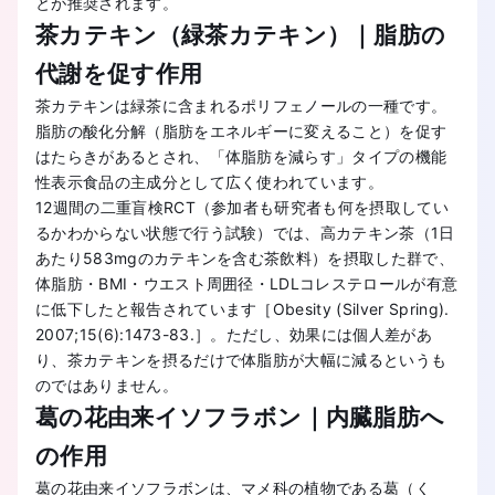
とが推奨されます。
茶カテキン（緑茶カテキン）｜脂肪の
代謝を促す作用
茶カテキンは緑茶に含まれるポリフェノールの一種です。
脂肪の酸化分解（脂肪をエネルギーに変えること）を促す
はたらきがあるとされ、「体脂肪を減らす」タイプの機能
性表示食品の主成分として広く使われています。
12週間の二重盲検RCT（参加者も研究者も何を摂取してい
るかわからない状態で行う試験）では、高カテキン茶（1日
あたり583mgのカテキンを含む茶飲料）を摂取した群で、
体脂肪・BMI・ウエスト周囲径・LDLコレステロールが有意
に低下したと報告されています［Obesity (Silver Spring).
2007;15(6):1473-83.］。ただし、効果には個人差があ
り、茶カテキンを摂るだけで体脂肪が大幅に減るというも
のではありません。
葛の花由来イソフラボン｜内臓脂肪へ
の作用
葛の花由来イソフラボンは、マメ科の植物である葛（く