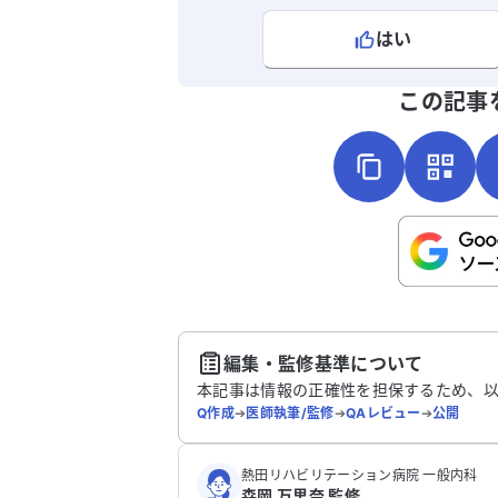
はい
よろしければ、ご意見・ご感想をお
この記事
こちらは送信専用のフォームです。氏名や
さい。
送
編集・監修基準について
本記事は情報の正確性を担保するため、
Q作成
➔
医師執筆/監修
➔
QAレビュー
➔
公開
熱田リハビリテーション病院 一般内科
森岡 万里奈 監修