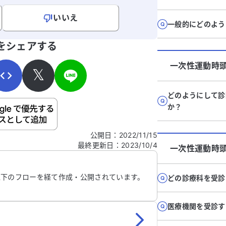
いいえ
一般的にどのよう
寄せください。
をシェアする
一次性運動時
𝕏
どのようにして診
か？
ご自身の病気の詳細などの個人情報は入れないでくだ
公開日
：
2022/11/15
最終更新日
：
2023/10/4
信する
一次性運動時
以下のフローを経て作成・公開されています。
どの診療科を受診
医療機関を受診す