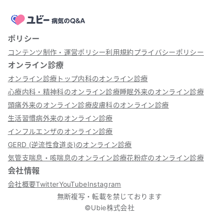
ポリシー
コンテンツ制作・運営ポリシー
利用規約
プライバシーポリシー
オンライン診療
オンライン診療トップ
内科のオンライン診療
心療内科・精神科のオンライン診療
睡眠外来のオンライン診療
頭痛外来のオンライン診療
皮膚科のオンライン診療
生活習慣病外来のオンライン診療
インフルエンザのオンライン診療
GERD (逆流性食道炎)のオンライン診療
気管支喘息・咳喘息のオンライン診療
花粉症のオンライン診療
会社情報
会社概要
Twitter
YouTube
Instagram
無断複写・転載を禁じております
©Ubie株式会社