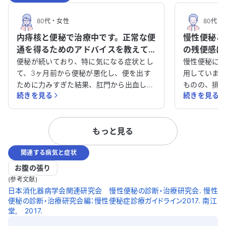
80代
・
女性
80代
・
内痔核と便秘で治療中です。正常な便
慢性便秘と
通を得るためのアドバイスを教えて
の残便感に
ください。
ください。
便秘が続いており、特に気になる症状とし
慢性便秘に悩
て、3ヶ月前から便秘が悪化し、便を出す
用していま
ために力みすぎた結果、肛門から出血して
ものの、排
続きを見る
続きを見る
しまいました。驚いて肛門科を受診したと
日中不快な思
ころ、内痔核と診断されました。念のため
剤も試しま
胃と大腸の内視鏡検査を受けましたが、異
でした。ま
もっと見る
常は見つかりませんでした。 便秘がさら
の影響もあ
に悪化し、さまざまな薬を試しましたが改
す。 心筋梗塞や不安定狭心症の治療も受け
関連する病気と症状
善されません。便秘薬を服用すると泥状の
ており、他
便になり、自然な便が出なくなってしまい
す。 毎日を
お腹の張り
ました。その結果、体調も徐々に悪化し、
に対処すれ
(参考文献)
食事も思うように摂れません。 本当にい
けると助か
日本消化器病学会関連研究会 慢性便秘の診断・治療研究会. 慢性
便秘の診断・治療研究会編：慢性便秘症診療ガイドライン2017. 南江
ぼ痔なのでしょうか。また、便が正常に出
いたします。
堂, 2017.
るようにするためにはどうすればよいので
しょうか。アドバイスをいただけると助か