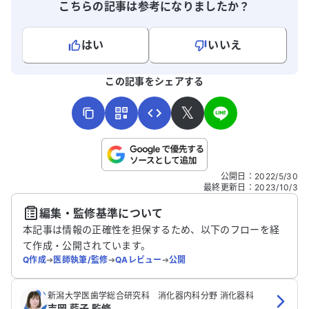
こちらの記事は参考になりましたか？
ります。どうかよろしくお願いいたしま
す。
はい
いいえ
よろしければ、ご意見・ご感想をお寄せください。
この記事をシェアする
𝕏
こちらは送信専用のフォームです。氏名やご自身の病気の詳細な
公開日
：
2022/5/30
どの個人情報は入れないでください。
最終更新日
：
2023/10/3
編集・監修基準について
送信する
本記事は情報の正確性を担保するため、以下のフローを経
て作成・公開されています。
Q作成
➔
医師執筆/監修
➔
QAレビュー
➔
公開
新潟大学医歯学総合研究科 消化器内科分野 消化器科
吉岡 藍子 監修