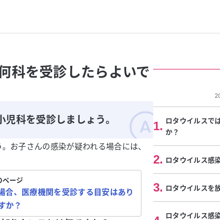
何科を受診したらよいで
2
小児科を受診しましょう。
ロタウイルスで
1
.
か？
う。お子さんの感染が疑われる場合には、
2
.
ロタウイルス感
のページ
3
.
ロタウイルスを
場合、医療機関を受診する目安はあり
すか？
ロタウイルス感