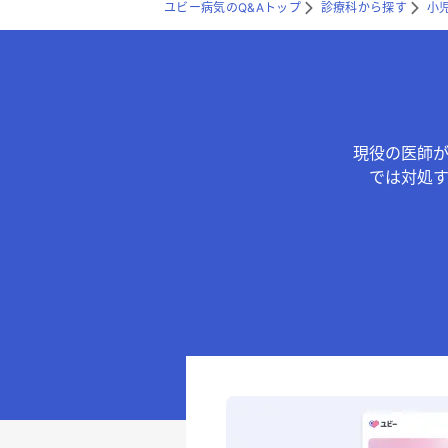
ユビー病気のQ&Aトップ
診療科から探す
小
現役の医師
では対処