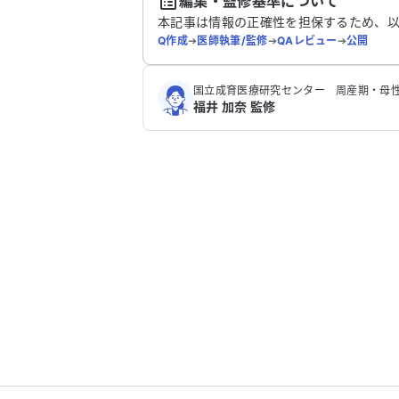
編集・監修基準について
本記事は情報の正確性を担保するため、
Q作成
➔
医師執筆/監修
➔
QAレビュー
➔
公開
国立成育医療研究センター 周産期・母性
福井 加奈 監修