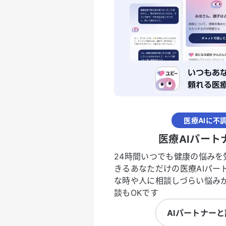
医療AIに不
医療AIパート
24時間いつでも健康の悩みを
きるあなただけの医療AIパー
な時や人に相談しづらい悩み
談もOKです
AIパートナー