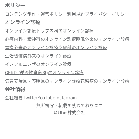
ポリシー
コンテンツ制作・運営ポリシー
利用規約
プライバシーポリシー
オンライン診療
オンライン診療トップ
内科のオンライン診療
心療内科・精神科のオンライン診療
睡眠外来のオンライン診療
頭痛外来のオンライン診療
皮膚科のオンライン診療
生活習慣病外来のオンライン診療
インフルエンザのオンライン診療
GERD (逆流性食道炎)のオンライン診療
気管支喘息・咳喘息のオンライン診療
花粉症のオンライン診療
会社情報
会社概要
Twitter
YouTube
Instagram
無断複写・転載を禁じております
©Ubie株式会社