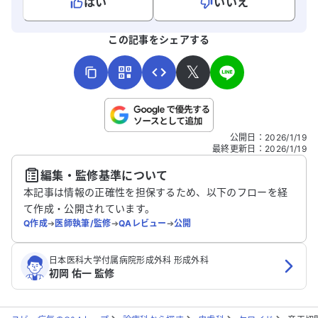
はい
いいえ
よろしければ、ご意見・ご感想をお寄せください。
この記事をシェアする
𝕏
こちらは送信専用のフォームです。氏名やご自身の病気の詳細な
公開日
：
2026/1/19
どの個人情報は入れないでください。
最終更新日
：
2026/1/19
編集・監修基準について
送信する
本記事は情報の正確性を担保するため、以下のフローを経
て作成・公開されています。
Q作成
➔
医師執筆/監修
➔
QAレビュー
➔
公開
日本医科大学付属病院形成外科 形成外科
初岡 佑一 監修