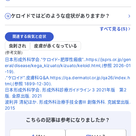
ケロイドではどのような症状がありますか？
すべて見る(
5
)
関連する病気と症状
虫刺され
皮膚が赤くなっている
(参考文献)
日本形成外科学会.“ケロイド・肥厚性瘢痕”..https://jsprs.or.jp/gen
eral/disease/kega_kizuato/kizuato/keloid.html,(参照 2026-01
-19).
.“ケロイド”.皮膚科Q＆A.https://qa.dermatol.or.jp/qa26/index.h
tml,(参照 1899-12-30).
日本形成外科学会. 形成外科診療ガイドライン 3 2021年版 第2
版. 金原出版. 2021
波利井 清紀ほか. 形成外科治療手技全書Ⅲ 創傷外科. 克誠堂出版.
2015
こちらの記事は参考になりましたか？