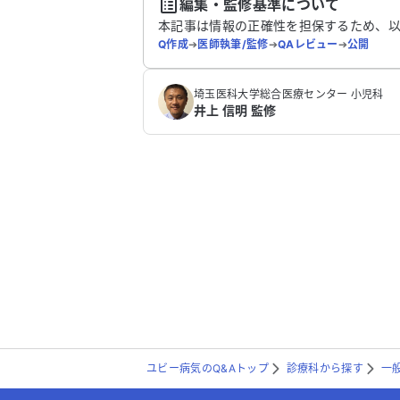
編集・監修基準について
本記事は情報の正確性を担保するため、
Q作成
➔
医師執筆/監修
➔
QAレビュー
➔
公開
埼玉医科大学総合医療センター 小児科
井上 信明 監修
ユビー病気のQ&Aトップ
診療科から探す
一