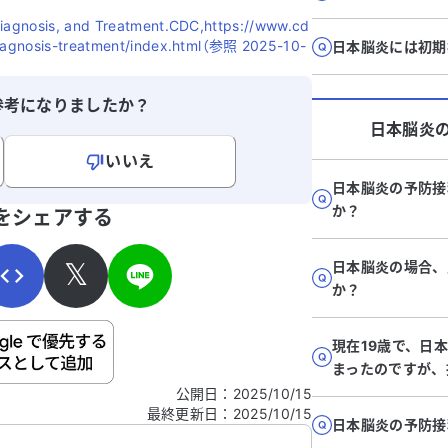
iagnosis, and Treatment.CDC,https://www.cd
iagnosis-treatment/index.html（参照 2025-10-
日本脳炎には初期
参考になりましたか？
日本脳炎
いいえ
日本脳炎の予防接
寄せください。
か？
をシェアする
𝕏
日本脳炎の場合、
か？
ご自身の病気の詳細などの個人情報は入れないでくだ
現在19歳で、日
まったのですが、
公開日
：
2025/10/15
最終更新日
：
2025/10/15
信する
日本脳炎の予防接