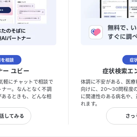
調を相談
症
ナー ユビー
症状検索エ
気軽にチャットで相談で
体調に不安がある、医療
トナー。なんとなく不調
向けに、20〜30問程
があるときも、どんな相
に関連性のある病名や、
れます。
と話してみる
さっ