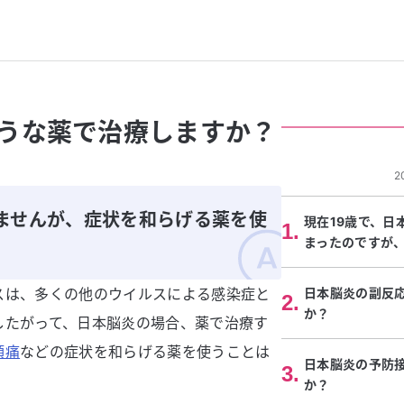
うな薬で治療しますか？
2
ませんが、症状を和らげる薬を使
現在19歳で、日
1
.
まったのですが
スは、多くの他のウイルスによる感染症と
日本脳炎の副反
2
.
か？
したがって、日本脳炎の場合、薬で治療す
頭痛
などの症状を和らげる薬を使うことは
日本脳炎の予防
3
.
か？