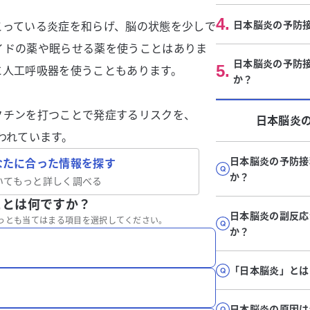
4
.
日本脳炎の予防
こっている炎症を和らげ、脳の状態を少しで
イドの薬や眠らせる薬を使うことはありま
日本脳炎の予防
5
.
に人工呼吸器を使うこともあります。
か？
クチンを打つことで発症するリスクを、
日本脳炎
われています。
日本脳炎の予防接
なたに合った情報を探す
か？
いてもっと詳しく調べる
ことは何ですか？
日本脳炎の副反応
っとも当てはまる項目を選択してください。
か？
「日本脳炎」とは
日本脳炎の原因は