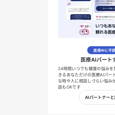
医療AIに不
医療AIパート
24時間いつでも健康の悩みを
きるあなただけの医療AIパー
な時や人に相談しづらい悩み
談もOKです
AIパートナー