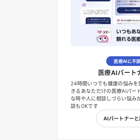
医療AIに不
医療AIパート
24時間いつでも健康の悩みを
きるあなただけの医療AIパー
な時や人に相談しづらい悩み
談もOKです
AIパートナー