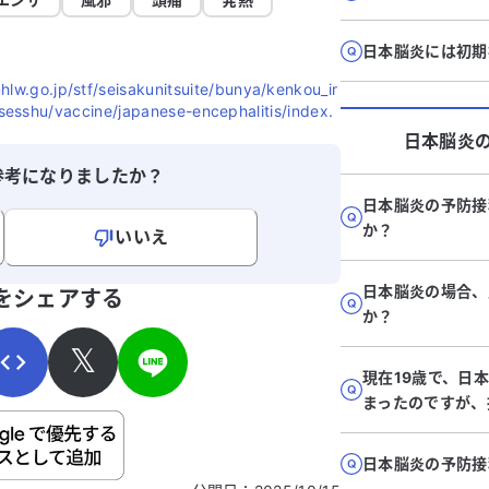
日本脳炎には初期
jp/stf/seisakunitsuite/bunya/kenkou_ir
sshu/vaccine/japanese-encephalitis/index.
日本脳炎
参考になりましたか？
日本脳炎の予防接
か？
いいえ
寄せください。
日本脳炎の場合、
をシェアする
か？
𝕏
現在19歳で、日
まったのですが、
ご自身の病気の詳細などの個人情報は入れないでくだ
日本脳炎の予防接