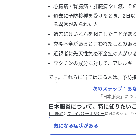
心臓病・腎臓病・肝臓病や血液、そ
過去に予防接種を受けたとき、2日以
る異常がみられた人
過去にけいれんを起こしたことがあ
免疫不全があると言われたことのあ
近親者に先天性免疫不全症の人がい
ワクチンの成分に対して、アレルギ
です。これらに当てはまる人は、予防
次のステップ：あ
「
日本脳炎
」につ
日本脳炎について、特に知りたい
利用規約
と
プライバシーポリシー
に同意のうえ、も
気になる症状がある