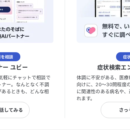
調を相談
症
ナー ユビー
症状検索エ
気軽にチャットで相談で
体調に不安がある、医療
トナー。なんとなく不調
向けに、20〜30問程
があるときも、どんな相
に関連性のある病名や、
れます。
と話してみる
さっ