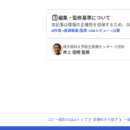
送
編集・監修基準について
本記事は情報の正確性を担保するため、
Q作成
➔
医師執筆/監修
➔
QAレビュー
➔
公開
埼玉医科大学総合医療センター 小児科
井上 信明 監修
ユビー病気のQ&Aトップ
診療科から探す
一