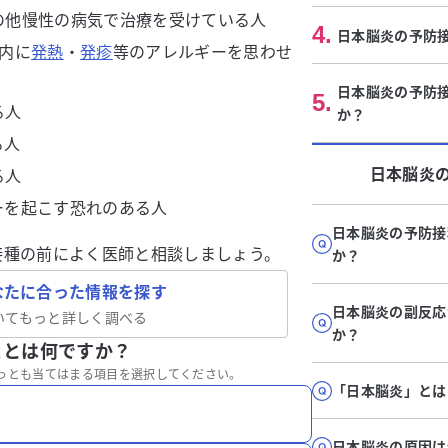
の他慢性の病気で治療を受けている人
4
.
日本脳炎の予防
内に
発熱
・
発疹
等のアレルギーを思わせ
日本脳炎の予防
5
.
る人
か？
る人
日本脳炎
る人
ーを起こす恐れのある人
日本脳炎の予防接
接種の前によく医師と相談しましょう。
か？
なたに合った情報を探す
日本脳炎の副反応
いてもっと詳しく調べる
か？
ことは何ですか？
っとも当てはまる項目を選択してください。
「日本脳炎」とは
日本脳炎の原因は