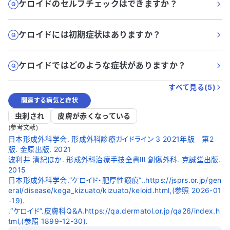
ケロイドのセルフチェックはできますか？
ケロイドには初期症状はありますか？
ケロイドではどのような症状がありますか？
すべて見る(
5
)
関連する病気と症状
虫刺され
皮膚が赤くなっている
(参考文献)
日本形成外科学会. 形成外科診療ガイドライン 3 2021年版 第2
版. 金原出版. 2021
波利井 清紀ほか. 形成外科治療手技全書Ⅲ 創傷外科. 克誠堂出版.
2015
日本形成外科学会.“ケロイド・肥厚性瘢痕”..https://jsprs.or.jp/gen
eral/disease/kega_kizuato/kizuato/keloid.html,(参照 2026-01
-19).
.“ケロイド”.皮膚科Q＆A.https://qa.dermatol.or.jp/qa26/index.h
tml,(参照 1899-12-30).