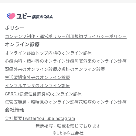
ポリシー
コンテンツ制作・運営ポリシー
利用規約
プライバシーポリシー
オンライン診療
オンライン診療トップ
内科のオンライン診療
心療内科・精神科のオンライン診療
睡眠外来のオンライン診療
頭痛外来のオンライン診療
皮膚科のオンライン診療
生活習慣病外来のオンライン診療
インフルエンザのオンライン診療
GERD (逆流性食道炎)のオンライン診療
気管支喘息・咳喘息のオンライン診療
花粉症のオンライン診療
会社情報
会社概要
Twitter
YouTube
Instagram
無断複写・転載を禁じております
©Ubie株式会社