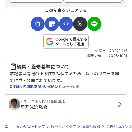
よろしければ、ご意見・ご感想をお寄せください。
この記事をシェアする
𝕏
こちらは送信専用のフォームです。氏名やご自身の病気の詳細な
公開日
：
2022/12/6
どの個人情報は入れないでください。
最終更新日
：
2023/10/4
編集・監修基準について
送信する
本記事は情報の正確性を担保するため、以下のフローを経
て作成・公開されています。
Q作成
➔
医師執筆/監修
➔
QAレビュー
➔
公開
真生会富山病院 耳鼻咽喉科
阿河 光治 監修
ユビー病気のQ&Aトップ
診療科から探す
耳鼻咽喉科
急性喉頭蓋炎