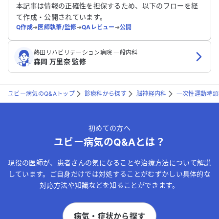
送信する
本記事は情報の正確性を担保するため、以下のフローを経
て作成・公開されています。
Q作成
➔
医師執筆/監修
➔
QAレビュー
➔
公開
熱田リハビリテーション病院 一般内科
森岡 万里奈 監修
ユビー病気のQ&Aトップ
診療科から探す
脳神経内科
一次性運動時頭
初めての方へ
ユビー病気のQ&Aとは？
現役の医師が、患者さんの気になることや治療方法について解説
しています。ご自身だけでは対処することがむずかしい具体的な
対応方法や知識などを知ることができます。
病気・症状から探す