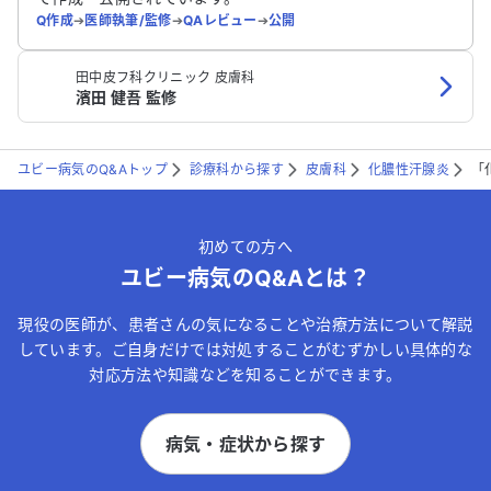
Q作成
➔
医師執筆/監修
➔
QAレビュー
➔
公開
田中皮フ科クリニック 皮膚科
濱田 健吾 監修
ユビー病気のQ&Aトップ
診療科から探す
皮膚科
化膿性汗腺炎
「
初めての方へ
ユビー病気のQ&Aとは？
現役の医師が、患者さんの気になることや治療方法について解説
しています。ご自身だけでは対処することがむずかしい具体的な
対応方法や知識などを知ることができます。
病気・症状から探す